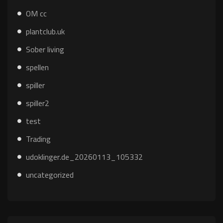
OM cc
plantclub.uk
Sober living
spellen
spiller
spiller2
test
Trading
udoklinger.de_20260113_105332
uncategorized