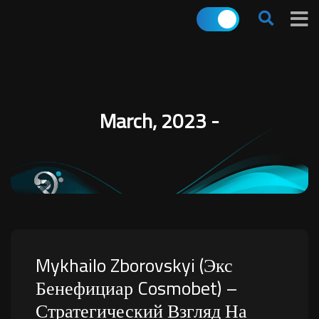
March, 2023 -
Mykhailo Zborovskyi (экс
Бенефициар Cosmobet) –
Стратегический Взгляд На