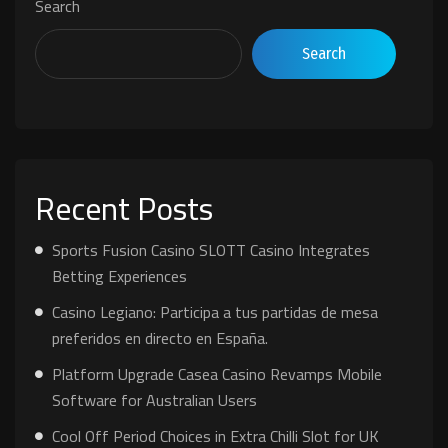
Search
Search
Recent Posts
Sports Fusion Casino SLOTT Casino Integrates
Betting Experiences
Casino Legiano: Participa a tus partidas de mesa
preferidos en directo en España.
Platform Upgrade Casea Casino Revamps Mobile
Software for Australian Users
Cool Off Period Choices in Extra Chilli Slot for UK