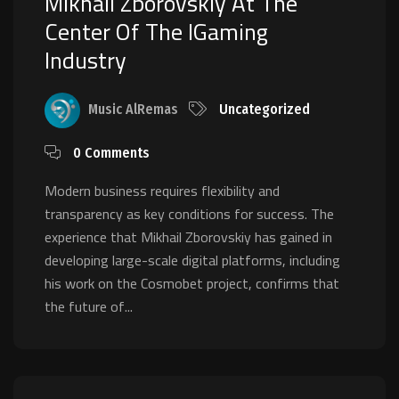
Mikhail Zborovskiy At The
Center Of The IGaming
Industry
Music AlRemas
Uncategorized
0 Comments
Modern business requires flexibility and
transparency as key conditions for success. The
experience that Mikhail Zborovskiy has gained in
developing large-scale digital platforms, including
his work on the Cosmobet project, confirms that
the future of...