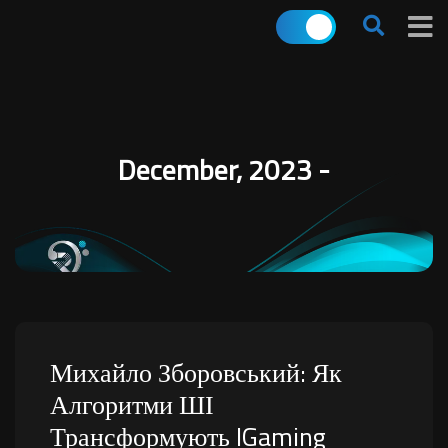
December, 2023 -
Михайло Зборовський: Як
Алгоритми ШІ
Трансформують IGaming