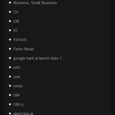
Business, Small Business
CH
CIB
EC
FinTech
Forex News
google bard ai launch date 1
info
Live
news
OM
OM cc
plantclub.uk