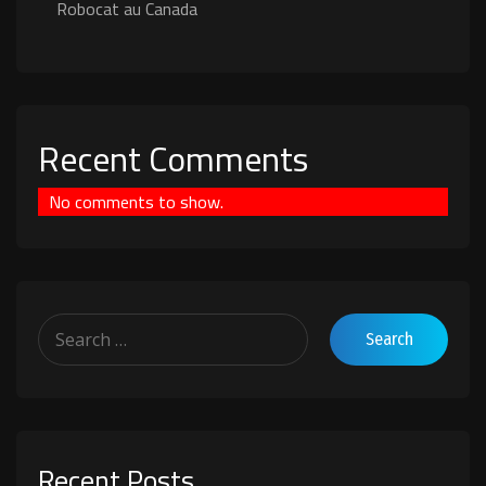
Robocat au Canada
Recent Comments
No comments to show.
Recent Posts