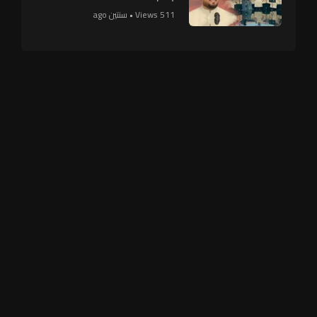
511 Views • سنتين ago