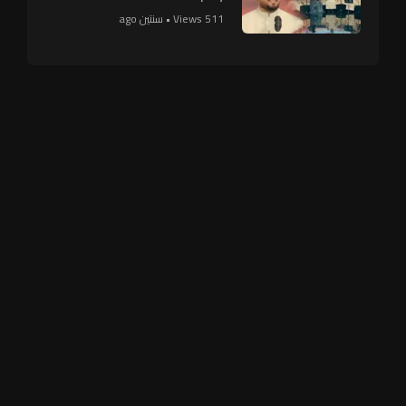
511 Views • سنتين ago