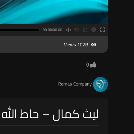
B
00:00/00:00
00:00
1028 Views
0
Remas Company
ليث كمال – حاط الله 