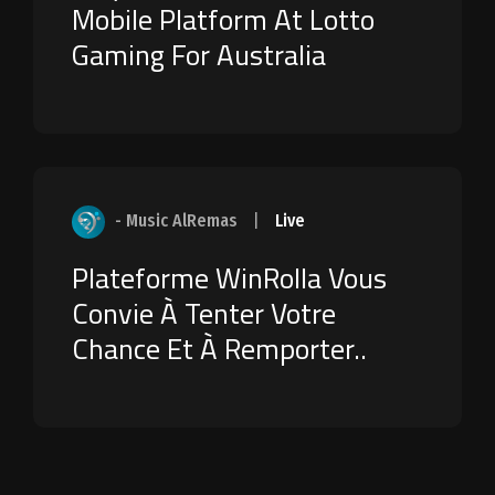
Mobile Platform At Lotto
Gaming For Australia
- Music AlRemas
|
Live
Plateforme WinRolla Vous
Convie À Tenter Votre
Chance Et À Remporter..