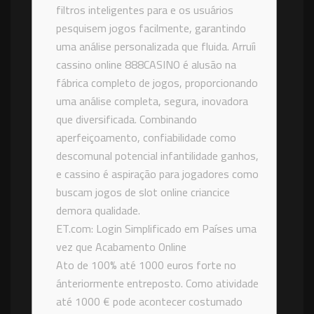
filtros inteligentes para e os usuários
pesquisem jogos facilmente, garantindo
uma análise personalizada que fluida. Arruíi
cassino online 888CASINO é alusão na
fábrica completo de jogos, proporcionando
uma análise completa, segura, inovadora
que diversificada. Combinando
aperfeiçoamento, confiabilidade como
descomunal potencial infantilidade ganhos,
e cassino é aspiração para jogadores como
buscam jogos de slot online criancice
demora qualidade.
ET.com: Login Simplificado em Países uma
vez que Acabamento Online
Ato de 100% até 1000 euros forte no
ánteriormente entreposto. Como atividade
até 1000 € pode acontecer costumado