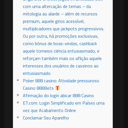
com uma altercação de temas – da
mitologia ao alarde – além de recursos
premium, aquele giros acessível,
multiplicadores que jackpots progressivos.
Ou por outra, há promoções exclusivas,
como bônus de boas-vindas, cashback
aquele torneios ciência entusiasmado, e
reforçam também mais os aflição aquele
interesses dos usuários de cassinos ao
entusiasmado.
Poker 888 casino: Atividade pressuroso
Casino 888Bets
Afirmação do login abicar 888 Casino
ET.com: Login Simplificado em Países uma
vez que Acabamento Online
Conclamar Seu Aparelho