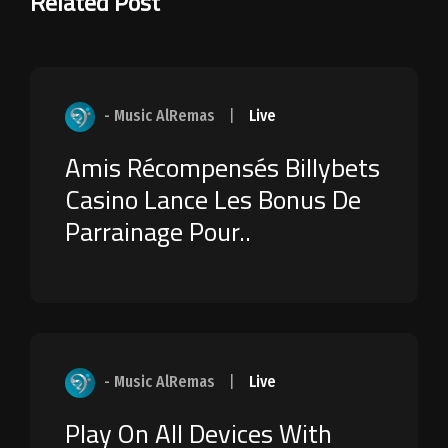
Related Post
- Music AlRemas
|
Live
Amis Récompensés Billybets
Casino Lance Les Bonus De
Parrainage Pour..
- Music AlRemas
|
Live
Play On All Devices With