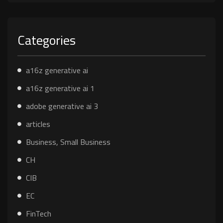
Categories
a16z generative ai
a16z generative ai 1
adobe generative ai 3
articles
Business, Small Business
CH
CIB
EC
FinTech