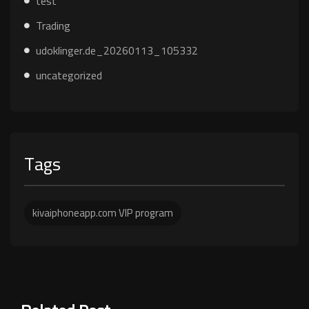
test
Trading
udoklinger.de_20260113_105332
uncategorized
Tags
kivaiphoneapp.com VIP program