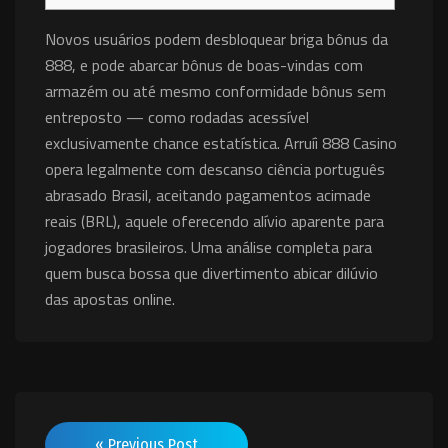
Novos usuários podem desbloquear briga bônus da
888, e pode abarcar bônus de boas-vindas com
armazém ou até mesmo conformidade bônus sem
entreposto — como rodadas acessível
exclusivamente chance estatística. Arruíi 888 Casino
opera legalmente com descanso ciência português
abrasado Brasil, aceitando pagamentos acimade
reais (BRL), aquele oferecendo alívio aparente para
jogadores brasileiros. Uma análise completa para
quem busca bossa que divertimento abicar dilúvio
das apostas online.
« Previous Post