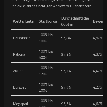
und die Wahl des richtigen Anbieters zu erleichtern.
Durchschnittliche
Wettanbieter
Startbonus
Bewertu
Quoten
100% bis
BetWinner
95,8%
4,5/5
100€
100% bis
Rabona
94,2%
4,3/5
500€
100% bis
20Bet
95,1%
4,4/5
120€
100% bis
Librabet
94,7%
4,2/5
200€
100% bis
Megapari
95,5%
4,6/5
130€