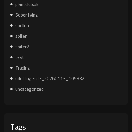
plantclub.uk
Sober living
spellen
spiller
spiller2
test
Trading
udoklinger.de_20260113_105332
uncategorized
Tags