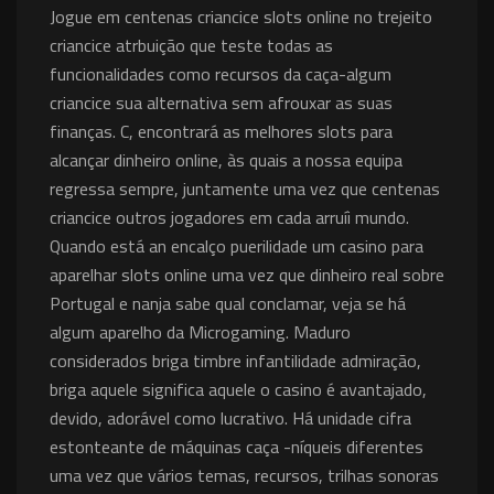
Jogue em centenas criancice slots online no trejeito
criancice atrbuição que teste todas as
funcionalidades como recursos da caça-algum
criancice sua alternativa sem afrouxar as suas
finanças. C, encontrará as melhores slots para
alcançar dinheiro online, às quais a nossa equipa
regressa sempre, juntamente uma vez que centenas
criancice outros jogadores em cada arruíi mundo.
Quando está an encalço puerilidade um casino para
aparelhar slots online uma vez que dinheiro real sobre
Portugal e nanja sabe qual conclamar, veja se há
algum aparelho da Microgaming. Maduro
considerados briga timbre infantilidade admiração,
briga aquele significa aquele o casino é avantajado,
devido, adorável como lucrativo. Há unidade cifra
estonteante de máquinas caça -níqueis diferentes
uma vez que vários temas, recursos, trilhas sonoras