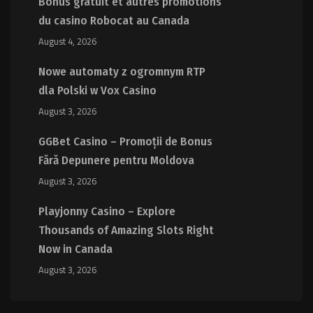
Bonus gratuit et autres promotions
du casino Robocat au Canada
August 4, 2026
Nowe automaty z ogromnym RTP
dla Polski w Vox Casino
August 3, 2026
GGBet Casino – Promoții de Bonus
Fără Depunere pentru Moldova
August 3, 2026
Playjonny Casino – Explore
Thousands of Amazing Slots Right
Now in Canada
August 3, 2026