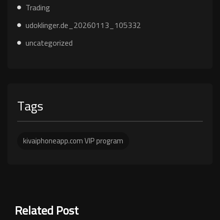
Trading
udoklinger.de_20260113_105332
uncategorized
Tags
kivaiphoneapp.com VIP program
Related Post