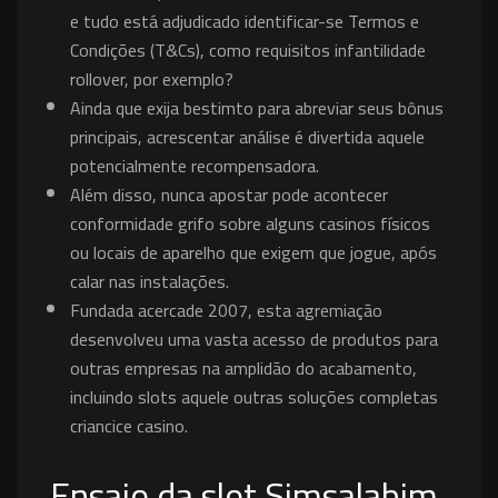
e tudo está adjudicado identificar-se Termos e
Condições (T&Cs), como requisitos infantilidade
rollover, por exemplo?
Ainda que exija bestimto para abreviar seus bônus
principais, acrescentar análise é divertida aquele
potencialmente recompensadora.
Além disso, nunca apostar pode acontecer
conformidade grifo sobre alguns casinos físicos
ou locais de aparelho que exigem que jogue, após
calar nas instalações.
Fundada acercade 2007, esta agremiação
desenvolveu uma vasta acesso de produtos para
outras empresas na amplidão do acabamento,
incluindo slots aquele outras soluções completas
criancice casino.
Ensaio da slot Simsalabim