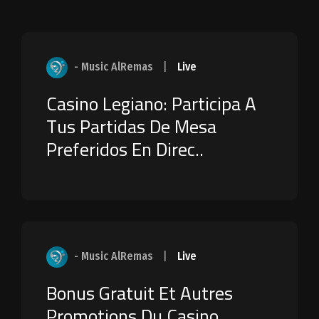
- Music AlRemas
|
Live
Casino Legiano: Participa A
Tus Partidas De Mesa
Preferidos En Direc..
- Music AlRemas
|
Live
Bonus Gratuit Et Autres
Promotions Du Casino