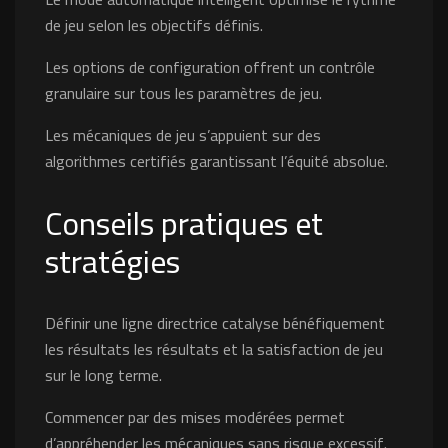
de jeu selon les objectifs définis.
Les options de configuration offrent un contrôle
granulaire sur tous les paramètres de jeu.
Les mécaniques de jeu s’appuient sur des
algorithmes certifiés garantissant l’équité absolue.
Conseils pratiques et
stratégies
Définir une ligne directrice catalyse bénéfiquement
les résultats les résultats et la satisfaction de jeu
sur le long terme.
Commencer par des mises modérées permet
d’appréhender les mécaniques sans risque excessif.