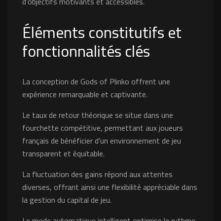
d’objectifs motivants et accessibles.
Éléments constitutifs et
fonctionnalités clés
La conception de Gods of Plinko offrent une
expérience remarquable et captivante.
Le taux de retour théorique se situe dans une
fourchette compétitive, permettant aux joueurs
français de bénéficier d’un environnement de jeu
transparent et équitable.
La fluctuation des gains répond aux attentes
diverses, offrant ainsi une flexibilité appréciable dans
la gestion du capital de jeu.
Le mode automatique intelligent optimise le rythme