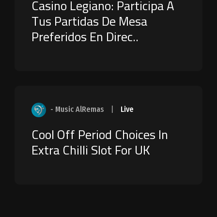
Casino Legiano: Participa A
Tus Partidas De Mesa
Preferidos En Direc..
- Music AlRemas
|
Live
Cool Off Period Choices In
Extra Chilli Slot For UK