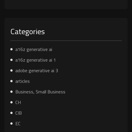
Categories
a16z generative ai
a16z generative ai 1
adobe generative ai 3
articles
Business, Small Business
CH
CIB
EC