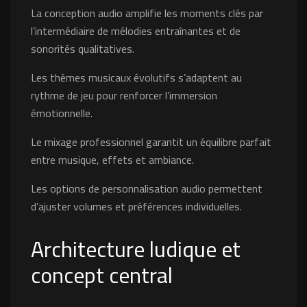
La conception audio amplifie les moments clés par
l’intermédiaire de mélodies entraînantes et de
sonorités qualitatives.
Les thèmes musicaux évolutifs s’adaptent au
rythme de jeu pour renforcer l’immersion
émotionnelle.
Le mixage professionnel garantit un équilibre parfait
entre musique, effets et ambiance.
Les options de personnalisation audio permettent
d’ajuster volumes et préférences individuelles.
Architecture ludique et
concept central