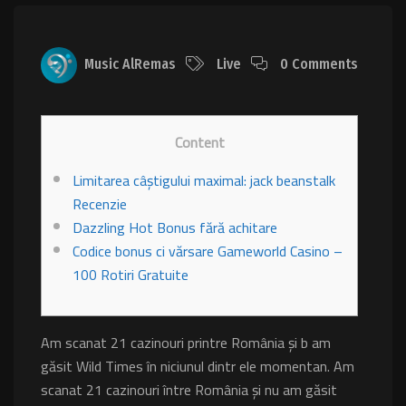
Music AlRemas
Live
0 Comments
Content
Limitarea câștigului maximal: jack beanstalk
Recenzie
Dazzling Hot Bonus fără achitare
Codice bonus ci vărsare Gameworld Casino –
100 Rotiri Gratuite
Am scanat 21 cazinouri printre România și b am
găsit Wild Times în niciunul dintr ele momentan. Am
scanat 21 cazinouri între România și nu am găsit