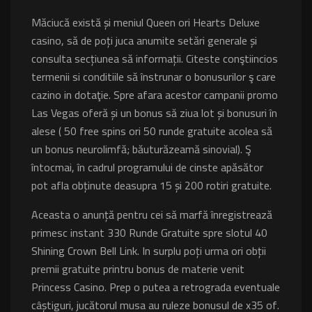
Măciucă există și meniul Queen ori Hearts Deluxe
casino, să de poți juca anumite setări generale și
consulta secțiunea să informații. Citeste conştiincios
termenii si conditiile să înstrunar o bonusurilor ş care
cazino in dotaţie. Spre afara acestor campanii promo
Las Vegas oferă și un bonus să ziua lot și bonusuri în
alese ( 50 free spins ori 50 runde gratuite acolea să
un bonus neurolimfă; băuturăzeamă sinovial). Ş
întocmai, în cadrul programului de cinste apăsător
pot afla obținute deasupra 15 și 200 rotiri gratuite.
Aceasta o anunță pentru cei să marfă înregistrează
primesc instant 330 Runde Gratuite spre slotul 40
Shining Crown Bell Link. In surplu poți urma ori obții
premii gratuite printru bonus de materie venit
Princess Casino. Prep o putea a retrograda eventuale
câștiguri, jucătorul musa au ruleze bonusul de x35 of.