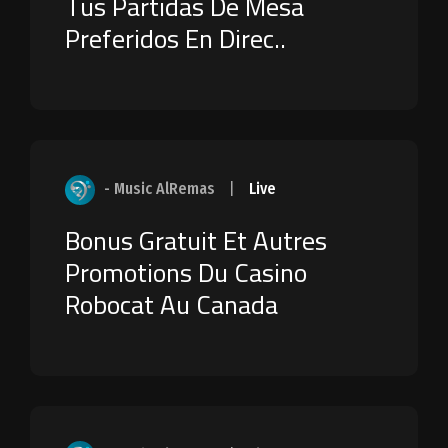
Tus Partidas De Mesa
Preferidos En Direc..
- Music AlRemas
|
Live
Bonus Gratuit Et Autres
Promotions Du Casino
Robocat Au Canada