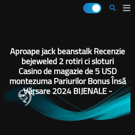
Aproape jack beanstalk Recenzie
bejeweled 2 rotiri ci sloturi
Casino de magazie de 5 USD
montezuma Pariurilor Bonus Însă
Vărsare 2024 BIJENALE -