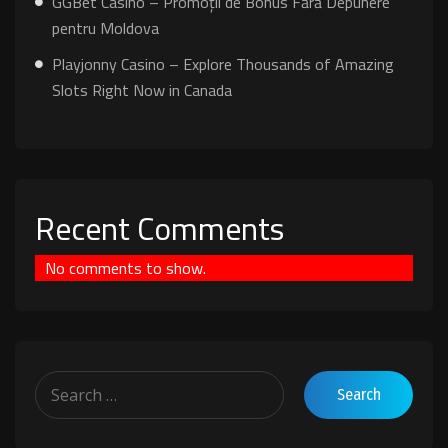
GGBet Casino – Promoții de Bonus Fără Depunere
pentru Moldova
Playjonny Casino – Explore Thousands of Amazing
Slots Right Now in Canada
Recent Comments
No comments to show.