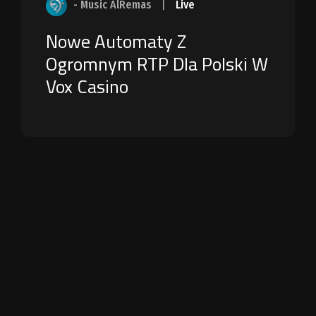
- Music AlRemas
|
Live
Nowe Automaty Z
Ogromnym RTP Dla Polski W
Vox Casino