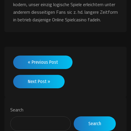
kodern, unser einzig logische Spiele erleichtern unter
anderem diesseitigen Fans sic z. hd. langere Zeitform
in betrieb dasjenige Online Spielcasino fadeln.
« Previous Post
Next Post »
Search
Search