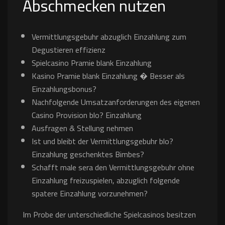
Abschmecken nutzen
Vermittlungsgebuhr abzuglich Einzahlung zum
Degustieren effizienz
Spielcasino Pramie blank Einzahlung
Kasino Pramie blank Einzahlung � Besser als
Einzahlungsbonus?
Nachfolgende Umsatzanforderungen des eigenen
Casino Provision blo? Einzahlung
Ausfragen & Stellung nehmen
Ist und bleibt der Vermittlungsgebuhr blo?
Einzahlung geschenktes Bimbes?
Schafft male sera den Vermittlungsgebuhr ohne
Einzahlung freizuspielen, abzuglich folgende
spatere Einzahlung vorzunehmen?
Im Probe der unterschiedliche Spielcasinos besitzen