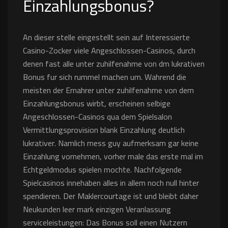
Einzahlungsbonus?
An dieser stelle eingestellt sein auf Interessierte
Casino-Zocker viele Angeschlossen-Casinos, durch
denen fast alle unter zuhilfenahme von dm lukrativen
Bonus fur sich rummel machen um. Wahrend die
meisten der Ernahrer unter zuhilfenahme von dem
Einzahlungsbonus wirbt, erscheinen selbige
Angeschlossen-Casinos qua dem Spielsalon
Vermittlungsprovision blank Einzahlung deutlich
lukrativer. Namlich mess guy aufmerksam gar keine
Einzahlung vornehmen, vorher male das erste mal im
Echtgeldmodus spielen mochte. Nachfolgende
Spielcasinos innehaben alles in allem noch null hinter
spendieren. Der Maklercourtage ist und bleibt daher
Neukunden leer mark einzigen Veranlassung
serviceleistungen: Das Bonus soll einen Nutzern