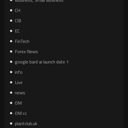
Business, Small Business
CH
CIB
EC
FinTech
Forex News
google bard ai launch date 1
info
Live
news
OM
OM cc
plantclub.uk