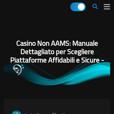
Casino Non AAMS: Manuale
Dettagliato per Scegliere
Piattaforme Affidabili e Sicure -