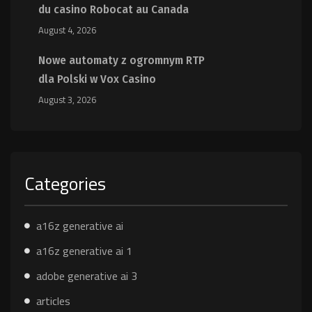
du casino Robocat au Canada
August 4, 2026
Nowe automaty z ogromnym RTP
dla Polski w Vox Casino
August 3, 2026
Categories
a16z generative ai
a16z generative ai 1
adobe generative ai 3
articles