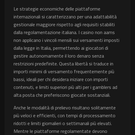
Le strategie economiche delle piattaforme
internazionali si caratterizzano per una adattabilità
gestionale maggiore rispetto agli requisiti stabiliti
dalla regolamentazione italiana. I casino non aams
non applicano i vincoli mensili sui versamenti imposti
dalla legge in Italia, permettendo ai giocatori di
gestire autonomamente il loro denaro senza
restrizioni predefinite. Questa libertà si traduce in
importi minimi di versamento frequentemente più
bassi, ideali per chi desidera iniziare con importi
contenuti, e limiti superiori più alti per i gamblers ad
alta posta che preferiscono giocate sostanziali.
Anche le modalità di prelievo risultano solitamente
più veloci e efficienti, con tempi di processamento
ridotti e limiti giornalieri o settimanali più elevati.
Mentre le piattaforme regolamentate devono