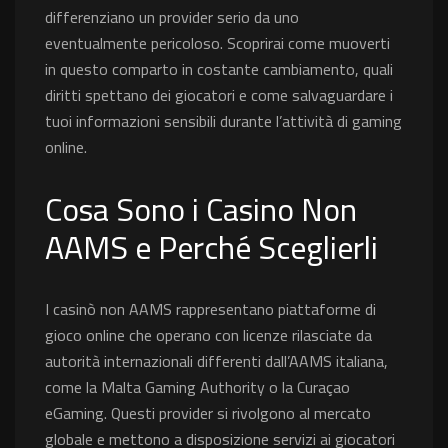
differenziano un provider serio da uno
eventualmente pericoloso. Scoprirai come muoverti
in questo comparto in costante cambiamento, quali
diritti spettano dei giocatori e come salvaguardare i
tuoi informazioni sensibili durante l’attività di gaming
online.
Cosa Sono i Casino Non
AAMS e Perché Sceglierli
I casinò non AAMS rappresentano piattaforme di
gioco online che operano con licenze rilasciate da
autorità internazionali differenti dall’AAMS italiana,
come la Malta Gaming Authority o la Curaçao
eGaming. Questi provider si rivolgono al mercato
globale e mettono a disposizione servizi ai giocatori