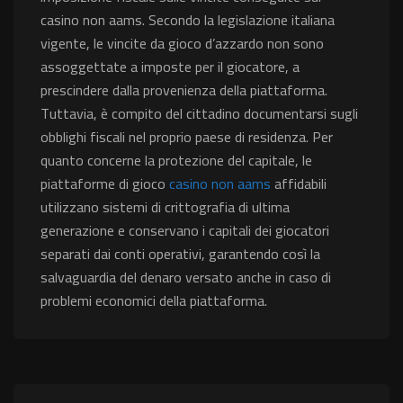
casino non aams. Secondo la legislazione italiana
vigente, le vincite da gioco d’azzardo non sono
assoggettate a imposte per il giocatore, a
prescindere dalla provenienza della piattaforma.
Tuttavia, è compito del cittadino documentarsi sugli
obblighi fiscali nel proprio paese di residenza. Per
quanto concerne la protezione del capitale, le
piattaforme di gioco
casino non aams
affidabili
utilizzano sistemi di crittografia di ultima
generazione e conservano i capitali dei giocatori
separati dai conti operativi, garantendo così la
salvaguardia del denaro versato anche in caso di
problemi economici della piattaforma.