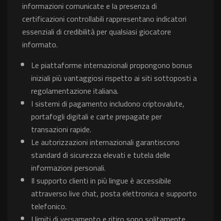
informazioni comunicate e la presenza di
certificazioni controllabili rappresentano indicatori
essenziali di credibilità per qualsiasi giocatore
informato.
Le piattaforme internazionali propongono bonus
iniziali più vantaggiosi rispetto ai siti sottoposti a
regolamentazione italiana.
I sistemi di pagamento includono criptovalute,
portafogli digitali e carte prepagate per
transazioni rapide.
Le autorizzazioni internazionali garantiscono
standard di sicurezza elevati e tutela delle
informazioni personali.
Il supporto clienti in più lingue è accessibile
attraverso live chat, posta elettronica e supporto
telefonico.
I limiti di versamento e ritiro sono solitamente