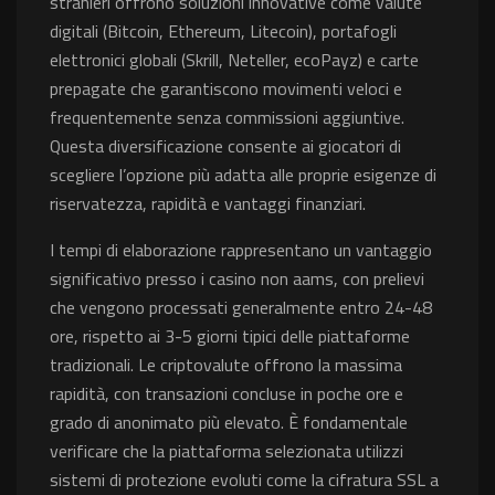
stranieri offrono soluzioni innovative come valute
digitali (Bitcoin, Ethereum, Litecoin), portafogli
elettronici globali (Skrill, Neteller, ecoPayz) e carte
prepagate che garantiscono movimenti veloci e
frequentemente senza commissioni aggiuntive.
Questa diversificazione consente ai giocatori di
scegliere l’opzione più adatta alle proprie esigenze di
riservatezza, rapidità e vantaggi finanziari.
I tempi di elaborazione rappresentano un vantaggio
significativo presso i casino non aams, con prelievi
che vengono processati generalmente entro 24-48
ore, rispetto ai 3-5 giorni tipici delle piattaforme
tradizionali. Le criptovalute offrono la massima
rapidità, con transazioni concluse in poche ore e
grado di anonimato più elevato. È fondamentale
verificare che la piattaforma selezionata utilizzi
sistemi di protezione evoluti come la cifratura SSL a