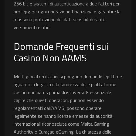
256 bit e sistemi di autenticazione a due fattori per
proteggere ogni operazione finanziaria e garantire la
massima protezione dei dati sensibili durante
versamenti e ritiri.
Domande Frequenti sui
Casino Non AAMS
Molti giocatori italiani si pongono domande legittime
riguardo la legalità e la sicurezza delle piattaforme
casino non aams prima di iscriversi. È essenziale
capire che questi operatori, pur non essendo
regolamentati dall’AAMS, possono operare
legalmente se hanno licenze emesse da autorità
internazionali riconosciute come Malta Gaming
Authority o Curaçao eGaming. La chiarezza delle