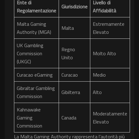
Ente di
Livello di
Giurisdizione
Regolamentazione
Affidabilità
Malta Gaming
Estremamente
Malta
Authority (MGA)
Elevato
UK Gambling
Regno
Commission
Molto Alto
Unito
(UKGC)
Curacao eGaming
Curacao
Medio
Gibraltar Gambling
Gibilterra
Alto
Commission
Kahnawake
Moderatamente
Gaming
Canada
Elevato
Commission
La Malta Gaming Authority rappresenta l’autorità più