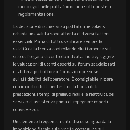
meno rigidi nelle piattaforme non sottoposte a
regolamentazione.
La decisione di iscriversi su piattaforme tokens
richiede una valutazione attenta di diversi fattori
essenziali. Prima di tutto, verificare sempre la
validità della licenza controllando direttamente sul
sito dell’organo di controllo indicata. Inoltre, leggere
le valutazioni di utenti esperti su forum specializzati
e siti terzi può offrire informazioni preziose
sull’affidabilità dell’operatore. È consigliabile iniziare
con importi ridotti per testare la bontà delle
prestazioni, i tempi di prelievo reali e la reattività del
servizio di assistenza prima di impegnare importi
considerevoli.
Un elemento frequentemente discusso riguarda la
imposizione fiscale sulle vincite conseguite sui