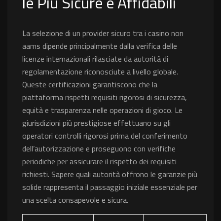
le Più Sicure e Affidabili
La selezione di un provider sicuro tra i casino non
aams dipende principalmente dalla verifica delle
licenze internazionali rilasciate da autorità di
regolamentazione riconosciute a livello globale.
Queste certificazioni garantiscono che la
piattaforma rispetti requisiti rigorosi di sicurezza,
equità e trasparenza nelle operazioni di gioco. Le
giurisdizioni più prestigiose effettuano su gli
operatori controlli rigorosi prima del conferimento
dell’autorizzazione e proseguono con verifiche
periodiche per assicurare il rispetto dei requisiti
richiesti. Sapere quali autorità offrono le garanzie più
solide rappresenta il passaggio iniziale essenziale per
una scelta consapevole e sicura.