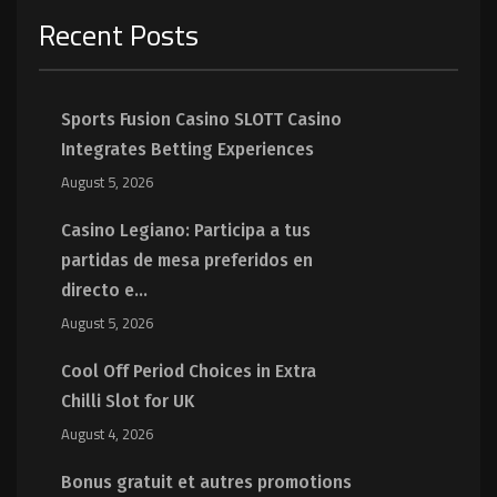
Recent Posts
Sports Fusion Casino SLOTT Casino
Integrates Betting Experiences
August 5, 2026
Casino Legiano: Participa a tus
partidas de mesa preferidos en
directo e...
August 5, 2026
Cool Off Period Choices in Extra
Chilli Slot for UK
August 4, 2026
Bonus gratuit et autres promotions