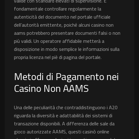
valide con standard elevati di supervisione. È
fondamentale controllare regolarmente la
autenticità del documento nel portale ufficiale
dell’autorità emittente, poiché alcuni casino non
aams potrebbero presentare documenti falsi o non
più validi. Un operatore affidabile metterà a
disposizione in modo semplice le informazioni sulla
propria licenza nel piè di pagina del portale.
Metodi di Pagamento nei
Casino Non AAMS
Una delle peculiarità che contraddistinguono i A20
riguarda la diversità e adattabilità dei sistemi di
transazione disponibili. A differenza delle sale da
gioco autorizzate AAMS, questi casinò online