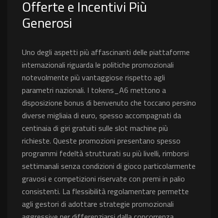
Offerte e Incentivi Più
Generosi
Uno degli aspetti più affascinanti delle piattaforme
internazionali riguarda le politiche promozionali
notevolmente più vantaggiose rispetto agli
parametri nazionali. I tokens_A6 mettono a
disposizione bonus di benvenuto che toccano persino
diverse migliaia di euro, spesso accompagnati da
centinaia di giri gratuiti sulle slot machine più
richieste. Queste promozioni presentano spesso
programmi fedeltà strutturati su più livelli, rimborsi
settimanali senza condizioni di gioco particolarmente
gravosi e competizioni riservate con premi in palio
consistenti. La flessibilità regolamentare permette
agli gestori di adottare strategie promozionali
aggressive per differenziarsi dalla concorrenza.