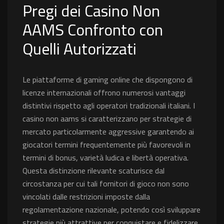
Pregi dei Casino Non
AAMS Confronto con
Quelli Autorizzati
Le piattaforme di gaming online che dispongono di
licenze internazionali offrono numerosi vantaggi
distintivi rispetto agli operatori tradizionali italiani. I
casino non aams si caratterizzano per strategie di
mercato particolarmente aggressive garantendo ai
giocatori termini frequentemente più favorevoli in
termini di bonus, varietà ludica e libertà operativa.
Questa distinzione rilevante scaturisce dal
circostanza per cui tali fornitori di gioco non sono
vincolati dalle restrizioni imposte dalla
regolamentazione nazionale, potendo così sviluppare
strategie più attrattive per conquistare e fidelizzare