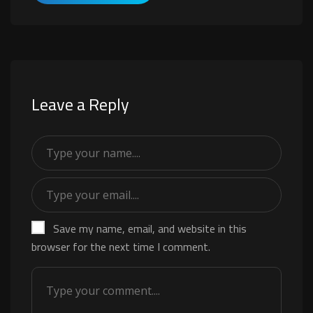
Leave a Reply
Save my name, email, and website in this
browser for the next time I comment.