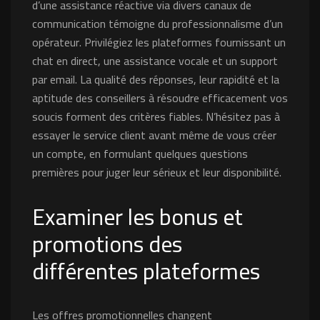
d’une assistance réactive via divers canaux de
communication témoigne du professionnalisme d’un
opérateur. Privilégiez les plateformes fournissant un
chat en direct, une assistance vocale et un support
par email. La qualité des réponses, leur rapidité et la
aptitude des conseillers à résoudre efficacement vos
soucis forment des critères fiables. N’hésitez pas à
essayer le service client avant même de vous créer
un compte, en formulant quelques questions
premières pour juger leur sérieux et leur disponibilité.
Examiner les bonus et
promotions des
différentes plateformes
Les offres promotionnelles changent