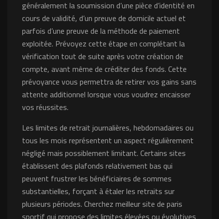
généralement la soumission d’une pièce d’identité en
cours de validité, d’un preuve de domicile actuel et
parfois d’une preuve de la méthode de paiement
exploitée. Prévoyez cette étape en complétant la
vérification tout de suite après votre création de
compte, avant même de créditer des fonds. Cette
prévoyance vous permettra de retirer vos gains sans
attente additionnel lorsque vous voudrez encaisser
vos réussites.
Les limites de retrait journalières, hebdomadaires ou
tous les mois représentent un aspect régulièrement
négligé mais possiblement limitant. Certains sites
établissent des plafonds relativement bas qui
peuvent frustrer les bénéficiaires de sommes
substantielles, forçant à étaler les retraits sur
plusieurs périodes. Cherchez meilleur site de paris
sportif qui propose des limites élevées ou évolutives