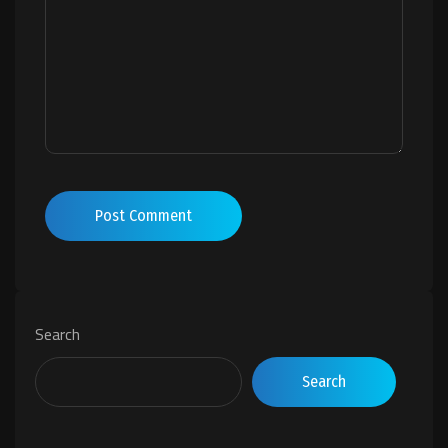
Post Comment
Search
Search