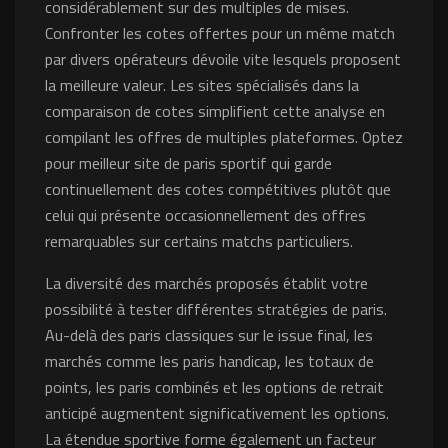
considérablement sur des multiples de mises.
Confronter les cotes offertes pour un même match
par divers opérateurs dévoile vite lesquels proposent
la meilleure valeur. Les sites spécialisés dans la
comparaison de cotes simplifient cette analyse en
compilant les offres de multiples plateformes. Optez
pour meilleur site de paris sportif qui garde
continuellement des cotes compétitives plutôt que
celui qui présente occasionnellement des offres
remarquables sur certains matchs particuliers.
La diversité des marchés proposés établit votre
possibilité à tester différentes stratégies de paris.
Au-delà des paris classiques sur le issue final, les
marchés comme les paris handicap, les totaux de
points, les paris combinés et les options de retrait
anticipé augmentent significativement les options.
La étendue sportive forme également un facteur