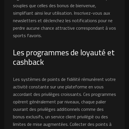
souples que celles des bonus de bienvenue,
simplifiant ainsi leur utilisation. Inscrivez-vous aux
newsletters et déclenchez les notifications pour ne
perdre aucune chance attractive correspondant à vos
sports favoris.
Les programmes de loyauté et
cashback
Les systèmes de points de fidélité rémunèrent votre
activité constante sur une plateforme en vous
accordant des privilèges croissants. Ces programmes
opèrent généralement par niveaux, chaque palier
ouvrant des privilèges additionnels comme des
bonus exclusifs, un service client privilégié ou des
limites de mise augmentées. Collecter des points à