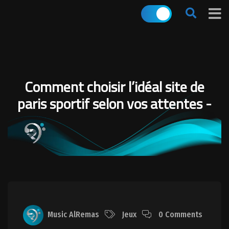
Comment choisir l’idéal site de
paris sportif selon vos attentes -
Music AlRemas
Jeux
0 Comments