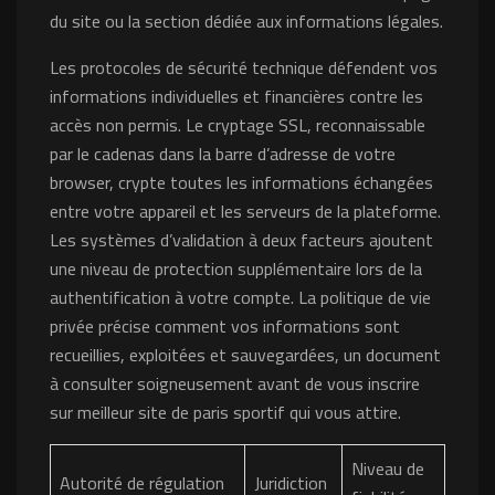
du site ou la section dédiée aux informations légales.
Les protocoles de sécurité technique défendent vos
informations individuelles et financières contre les
accès non permis. Le cryptage SSL, reconnaissable
par le cadenas dans la barre d’adresse de votre
browser, crypte toutes les informations échangées
entre votre appareil et les serveurs de la plateforme.
Les systèmes d’validation à deux facteurs ajoutent
une niveau de protection supplémentaire lors de la
authentification à votre compte. La politique de vie
privée précise comment vos informations sont
recueillies, exploitées et sauvegardées, un document
à consulter soigneusement avant de vous inscrire
sur meilleur site de paris sportif qui vous attire.
Niveau de
Autorité de régulation
Juridiction