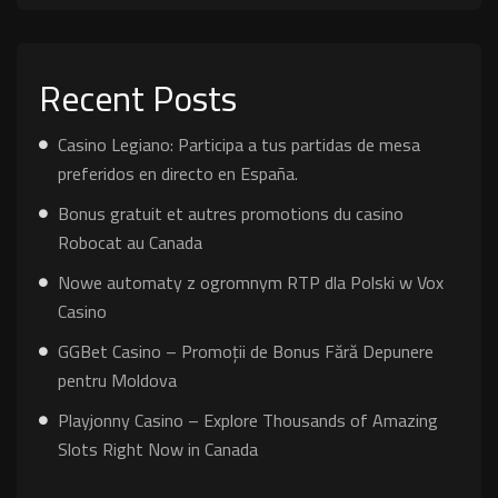
Recent Posts
Casino Legiano: Participa a tus partidas de mesa
preferidos en directo en España.
Bonus gratuit et autres promotions du casino
Robocat au Canada
Nowe automaty z ogromnym RTP dla Polski w Vox
Casino
GGBet Casino – Promoții de Bonus Fără Depunere
pentru Moldova
Playjonny Casino – Explore Thousands of Amazing
Slots Right Now in Canada