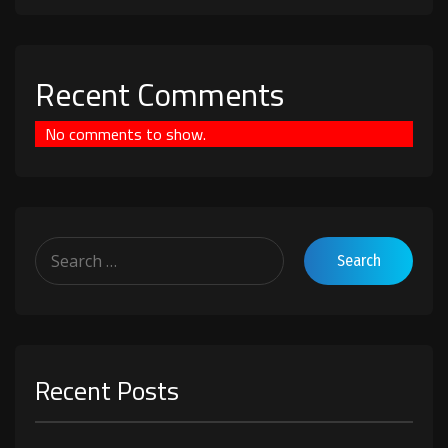
Recent Comments
No comments to show.
Recent Posts