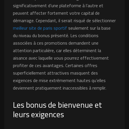
significativement d’une plateforme à l’autre et
peuvent affecter fortement votre capital de
démarrage. Cependant, il serait risqué de sélectionner
meilleur site de paris sportif
seulement sur la base
du niveau du bonus présenté. Les conditions
associées à ces promotions demandent une
attention particulière, car elles déterminent la
aisance avec laquelle vous pourrez effectivement
profiter de ces avantages. Certaines offres
superficiellement attractives masquent des
exigences de mise extrêmement hautes qu’elles
deviennent pratiquement inaccessibles à remplir.
Les bonus de bienvenue et
leurs exigences