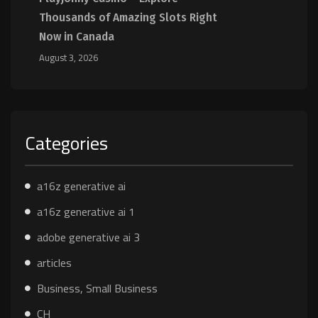
Thousands of Amazing Slots Right
Now in Canada
August 3, 2026
Categories
a16z generative ai
a16z generative ai 1
adobe generative ai 3
articles
Business, Small Business
CH