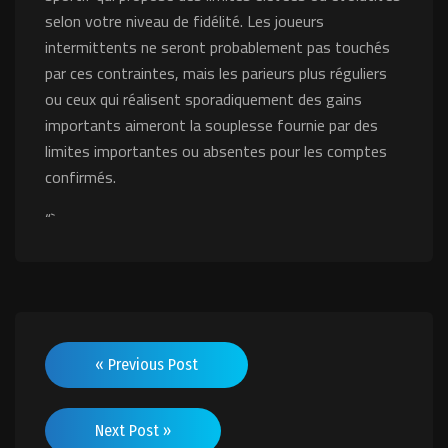
selon votre niveau de fidélité. Les joueurs
intermittents ne seront probablement pas touchés
par ces contraintes, mais les parieurs plus réguliers
ou ceux qui réalisent sporadiquement des gains
importants aimeront la souplesse fournie par des
limites importantes ou absentes pour les comptes
confirmés.
“`
« Previous Post
Next Post »