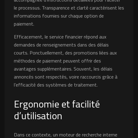
le processus. Transparence et clarté caractérisent les
informations fournies sur chaque option de
paiement.
Efficacement, le service financier répond aux
demandes de renseignements dans des délais
courts. Ponctuellement, des promotions liées aux
méthodes de paiement peuvent offrir des
avantages supplémentaires. Souvent, les délais
annoncés sont respectés, voire raccourcis grâce à
l’efficacité des systèmes de traitement.
Ergonomie et facilité
d’utilisation
Dans ce contexte, un moteur de recherche interne