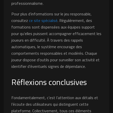
professionnalisme.
Pour plus d’informations sur le jeu responsable,
consultez
ce site spécialisé
. Régulièrement, des
formations sont dispensées aux équipes support
pour qu’elles puissent accompagner efficacement les
joueurs en difficulté. À travers des rappels
automatiques, le système encourage des
comportements responsables et modérés. Chaque
joueur dispose d’outils pour surveiller son activité et
identifier d’éventuels signes de dépendance.
Réflexions conclusives
Fondamentalement, c’est l’attention aux détails et
l’écoute des utilisateurs qui distinguent cette
plateforme. Collectivement, tous ces éléments