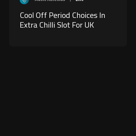
Cool Off Period Choices In
Extra Chilli Slot For UK