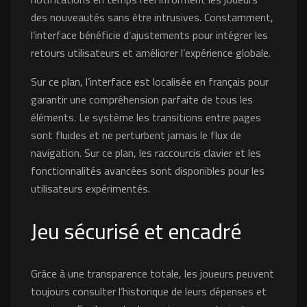
des nouveautés sans être intrusives. Constamment,
l’interface bénéficie d’ajustements pour intégrer les
retours utilisateurs et améliorer l’expérience globale.
Sur ce plan, l’interface est localisée en français pour
garantir une compréhension parfaite de tous les
éléments. Le système les transitions entre pages
sont fluides et ne perturbent jamais le flux de
navigation. Sur ce plan, les raccourcis clavier et les
fonctionnalités avancées sont disponibles pour les
utilisateurs expérimentés.
Jeu sécurisé et encadré
Grâce à une transparence totale, les joueurs peuvent
toujours consulter l’historique de leurs dépenses et