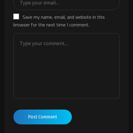
Save my name, email, and website in this
browser for the next time I comment.
Post Comment