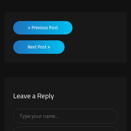
« Previous Post
Next Post »
Leave a Reply