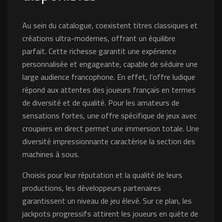
Au sein du catalogue, coexistent titres classiques et
créations ultra-modernes, offrant un équilibre
parfait. Cette richesse garantit une expérience
personnalisée et engageante, capable de séduire une
large audience francophone. En effet, l’offre ludique
répond aux attentes des joueurs français en termes
de diversité et de qualité. Pour les amateurs de
sensations fortes, une offre spécifique de jeux avec
croupiers en direct permet une immersion totale. Une
diversité impressionnante caractérise la section des
machines à sous.
Choisis pour leur réputation et la qualité de leurs
productions, les développeurs partenaires
garantissent un niveau de jeu élevé. Sur ce plan, les
jackpots progressifs attirent les joueurs en quête de