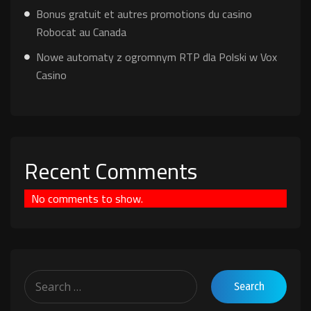
Bonus gratuit et autres promotions du casino
Robocat au Canada
Nowe automaty z ogromnym RTP dla Polski w Vox
Casino
Recent Comments
No comments to show.