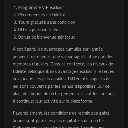
Programme VIP exclusif
Récompenses de fidélité
Tours gratuits sans condition
Offres personnalisées
Bonus de bienvenue généreux
À cet égard, les avantages cumulés sur l’année
peuvent représenter une valeur significative pour les
membres réguliers. Dans ce contexte, les niveaux de
fidélité débloquent des avantages exclusifs réservés
aux joueurs les plus assidus. Différents aspects du
jeu sont couverts par les bonus disponibles. Sur ce
plan, des bonus de rechargement incitent les joueurs
à continuer leur activité sur la plateforme.
Favorablement, les conditions de retrait des gains
bonus sont parmi les plus équitables du marché.
Globalement, le système de bonus favorise une