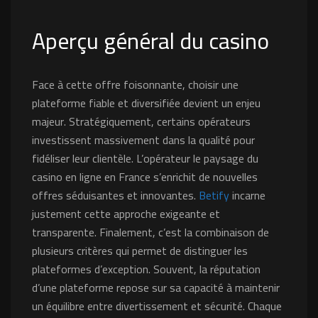
Aperçu général du casino
Face à cette offre foisonnante, choisir une
plateforme fiable et diversifiée devient un enjeu
majeur. Stratégiquement, certains opérateurs
investissent massivement dans la qualité pour
fidéliser leur clientèle. L’opérateur le paysage du
casino en ligne en France s’enrichit de nouvelles
offres séduisantes et innovantes.
Betify
incarne
justement cette approche exigeante et
transparente. Finalement, c’est la combinaison de
plusieurs critères qui permet de distinguer les
plateformes d’exception. Souvent, la réputation
d’une plateforme repose sur sa capacité à maintenir
un équilibre entre divertissement et sécurité. Chaque