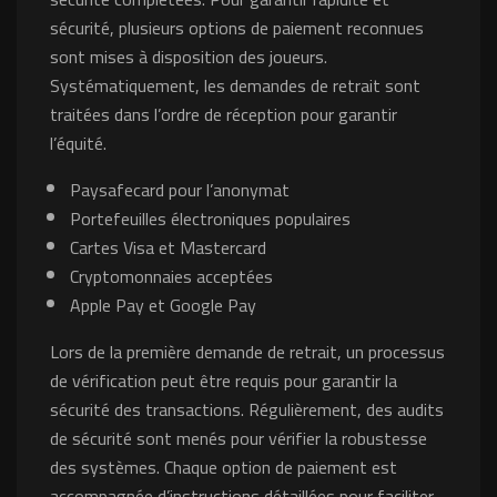
sécurité, plusieurs options de paiement reconnues
sont mises à disposition des joueurs.
Systématiquement, les demandes de retrait sont
traitées dans l’ordre de réception pour garantir
l’équité.
Paysafecard pour l’anonymat
Portefeuilles électroniques populaires
Cartes Visa et Mastercard
Cryptomonnaies acceptées
Apple Pay et Google Pay
Lors de la première demande de retrait, un processus
de vérification peut être requis pour garantir la
sécurité des transactions. Régulièrement, des audits
de sécurité sont menés pour vérifier la robustesse
des systèmes. Chaque option de paiement est
accompagnée d’instructions détaillées pour faciliter