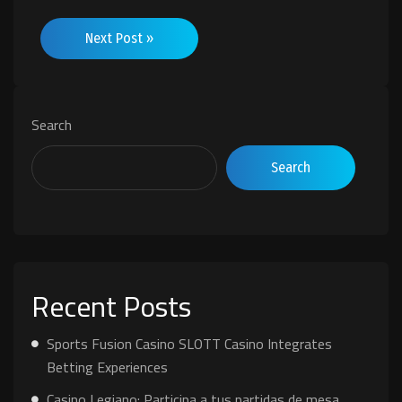
Next Post »
Search
Search
Recent Posts
Sports Fusion Casino SLOTT Casino Integrates
Betting Experiences
Casino Legiano: Participa a tus partidas de mesa