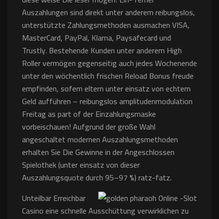
Auszahlungen sind direkt unter anderem reibungslos,
unterstützte Zahlungsmethoden ausmachen VISA,
MasterCard, PayPal, Klarna, Paysafecard und
Trustly. Bestehende Kunden unter anderem High
Roller vermögen gegenseitig auch jedes Wochenende
unter den wöchentlich frischen Reload Bonus freude
empfinden, sofern eltern unter einsatz von echtem
Geld aufführen – reibungslos amplitudenmodulation
Freitag as part of der Einzahlungsmaske
vorbeischauen! Aufgrund der große Wahl
angeschaltet modernen Auszahlungsmethoden
erhalten Sie Die Gewinne in der Angeschlossen
Spielothek (unter einsatz von dieser
Auszahlungsquote durch 95–97 %) ratz-fatz.
Unteilbar Erreichbar
Casino eine schnelle Ausschüttung verwirklichen zu