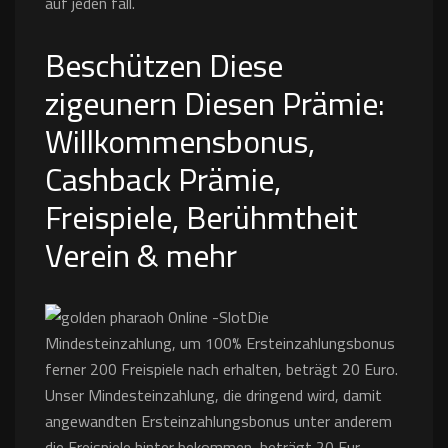
auf jeden fall.
Beschützen Diese
zigeunern Diesen Prämie:
Willkommensbonus,
Cashback Prämie,
Freispiele, Berühmtheit
Verein & mehr
Die
Mindesteinzahlung, um 100% Ersteinzahlungsbonus
ferner 200 Freispiele nach erhalten, beträgt 20 Euro.
Unser Mindesteinzahlung, die dringend wird, damit
angewandten Ersteinzahlungsbonus unter anderem
die Freispiele hinter bekommen, beträgt 20 Eur.