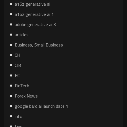
a16z generative ai
a16z generative ai 1
adobe generative ai 3
articles
Business, Small Business
CH
CIB
EC
FinTech
Forex News
google bard ai launch date 1
info
Live