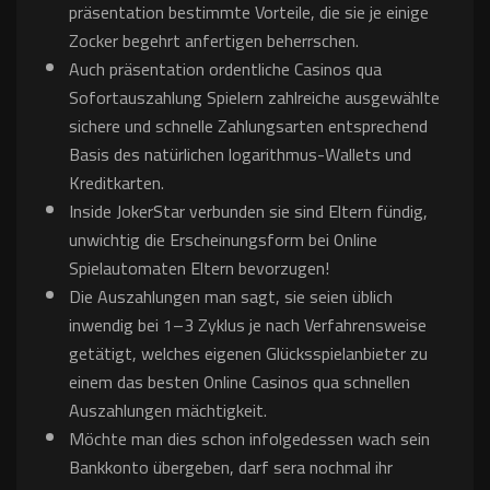
präsentation bestimmte Vorteile, die sie je einige
Zocker begehrt anfertigen beherrschen.
Auch präsentation ordentliche Casinos qua
Sofortauszahlung Spielern zahlreiche ausgewählte
sichere und schnelle Zahlungsarten entsprechend
Basis des natürlichen logarithmus-Wallets und
Kreditkarten.
Inside JokerStar verbunden sie sind Eltern fündig,
unwichtig die Erscheinungsform bei Online
Spielautomaten Eltern bevorzugen!
Die Auszahlungen man sagt, sie seien üblich
inwendig bei 1–3 Zyklus je nach Verfahrensweise
getätigt, welches eigenen Glücksspielanbieter zu
einem das besten Online Casinos qua schnellen
Auszahlungen mächtigkeit.
Möchte man dies schon infolgedessen wach sein
Bankkonto übergeben, darf sera nochmal ihr