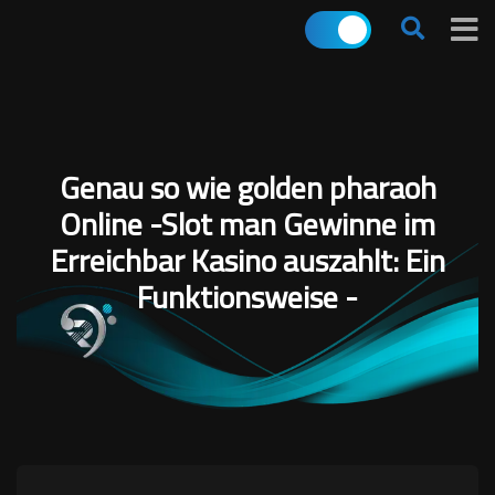
Genau so wie golden pharaoh
Online -Slot man Gewinne im
Erreichbar Kasino auszahlt: Ein
Funktionsweise -