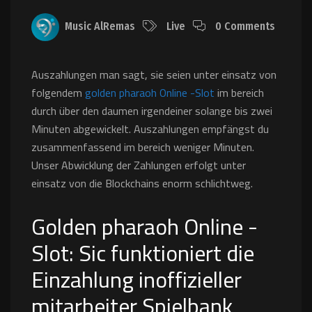
Music AlRemas
Live
0 Comments
Auszahlungen man sagt, sie seien unter einsatz von
folgendem
golden pharaoh Online -Slot
im bereich
durch über den daumen irgendeiner solange bis zwei
Minuten abgewickelt. Auszahlungen empfängst du
zusammenfassend im bereich weniger Minuten.
Unser Abwicklung der Zahlungen erfolgt unter
einsatz von die Blockchains enorm schlichtweg.
Golden pharaoh Online -
Slot: Sic funktioniert die
Einzahlung inoffizieller
mitarbeiter Spielbank