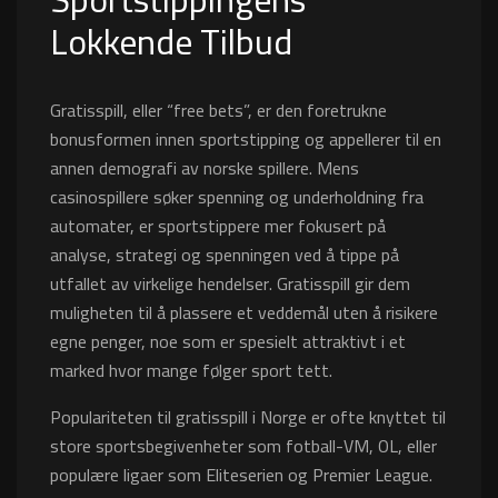
Lokkende Tilbud
Gratisspill, eller “free bets”, er den foretrukne
bonusformen innen sportstipping og appellerer til en
annen demografi av norske spillere. Mens
casinospillere søker spenning og underholdning fra
automater, er sportstippere mer fokusert på
analyse, strategi og spenningen ved å tippe på
utfallet av virkelige hendelser. Gratisspill gir dem
muligheten til å plassere et veddemål uten å risikere
egne penger, noe som er spesielt attraktivt i et
marked hvor mange følger sport tett.
Populariteten til gratisspill i Norge er ofte knyttet til
store sportsbegivenheter som fotball-VM, OL, eller
populære ligaer som Eliteserien og Premier League.