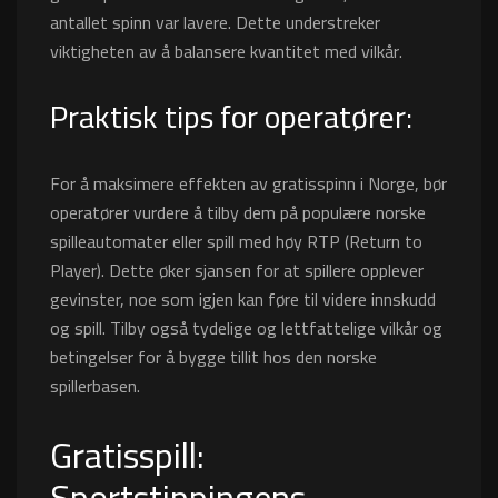
antallet spinn var lavere. Dette understreker
viktigheten av å balansere kvantitet med vilkår.
Praktisk tips for operatører:
For å maksimere effekten av gratisspinn i Norge, bør
operatører vurdere å tilby dem på populære norske
spilleautomater eller spill med høy RTP (Return to
Player). Dette øker sjansen for at spillere opplever
gevinster, noe som igjen kan føre til videre innskudd
og spill. Tilby også tydelige og lettfattelige vilkår og
betingelser for å bygge tillit hos den norske
spillerbasen.
Gratisspill:
Sportstippingens