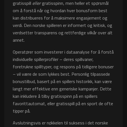
gratisspill
eller
gratisspinn, men heller et spørsmål
om å forstå når og hvordan hver bonusform best
kan distribueres for å maksimere engasjement og
verdi. Den norske spilleren er informert og kritisk, og
verdsetter transparens og rettferdige vilkår over alt
annet.
Operatører som investerer i dataanalyse for å forstå
individuelle spillerprofiler – deres spillvaner,
foretrukne spilltyper, og respons på tidligere bonuser
– vil være de som lykkes best. Personlig tilpassede
bonustilbud, basert på en spillers historikk, kan være
langt mer effektive enn generiske kampanjer. Dette
kan inkludere å tilby gratisspinn på en spillers
favorittautomat, eller gratisspill på en sport de ofte
tipper på.
Avslutningsvis er nøkkelen til suksess i det norske