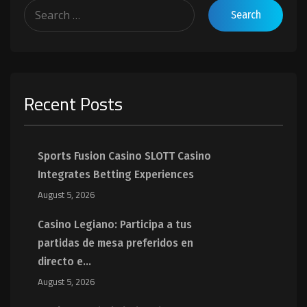
Recent Posts
Sports Fusion Casino SLOTT Casino
Integrates Betting Experiences
August 5, 2026
Casino Legiano: Participa a tus
partidas de mesa preferidos en
directo e...
August 5, 2026