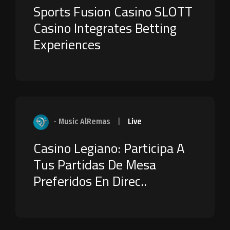
Sports Fusion Casino SLOTT
Casino Integrates Betting
Experiences
- Music AlRemas
|
Live
Casino Legiano: Participa A
Tus Partidas De Mesa
Preferidos En Direc..