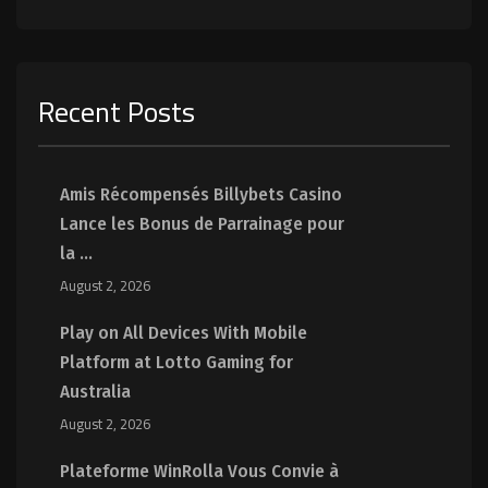
Recent Posts
Amis Récompensés Billybets Casino
Lance les Bonus de Parrainage pour
la ...
August 2, 2026
Play on All Devices With Mobile
Platform at Lotto Gaming for
Australia
August 2, 2026
Plateforme WinRolla Vous Convie à