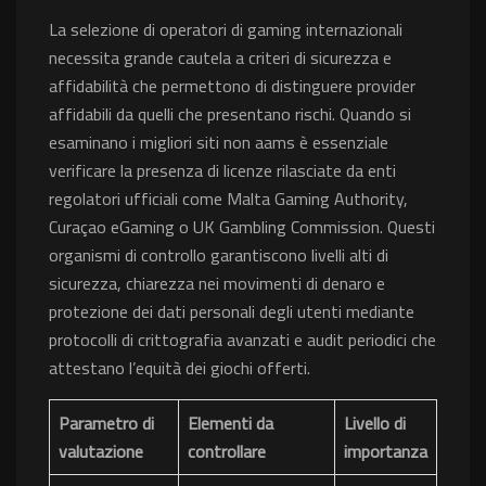
La selezione di operatori di gaming internazionali
necessita grande cautela a criteri di sicurezza e
affidabilità che permettono di distinguere provider
affidabili da quelli che presentano rischi. Quando si
esaminano i migliori siti non aams è essenziale
verificare la presenza di licenze rilasciate da enti
regolatori ufficiali come Malta Gaming Authority,
Curaçao eGaming o UK Gambling Commission. Questi
organismi di controllo garantiscono livelli alti di
sicurezza, chiarezza nei movimenti di denaro e
protezione dei dati personali degli utenti mediante
protocolli di crittografia avanzati e audit periodici che
attestano l’equità dei giochi offerti.
Parametro di
Elementi da
Livello di
valutazione
controllare
importanza