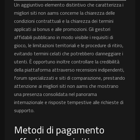
Un aggiuntivo elemento distintivo che caratterizza i
migliori siti non aams concerne la chiarezza delle
condizioni contrattuali e la chiarezza dei termini
applicati ai bonus e alle promozioni. Gli gestori
affidabili pubblicano in modo visibile i requisiti di
gioco, le limitazioni territoriali e le procedure di ritiro,
evitando termini celati che potrebbero danneggiare i
utenti. È opportuno inoltre controllare la credibilità
della piattaforma attraverso recensioni indipendenti,
forum specializzati e siti di comparazione, prestando
attenzione ai migliori siti non aams che mostrano
una presenza consolidata nel panorama
internazionale e risposte tempestive alle richieste di
supporto.
Metodi di pagamento