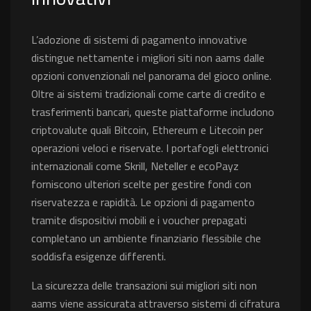
L’adozione di sistemi di pagamento innovative
distingue nettamente i migliori siti non aams dalle
opzioni convenzionali nel panorama del gioco online.
Oltre ai sistemi tradizionali come carte di credito e
trasferimenti bancari, queste piattaforme includono
criptovalute quali Bitcoin, Ethereum e Litecoin per
operazioni veloci e riservate. I portafogli elettronici
internazionali come Skrill, Neteller e ecoPayz
forniscono ulteriori scelte per gestire fondi con
riservatezza e rapidità. Le opzioni di pagamento
tramite dispositivi mobili e i voucher prepagati
completano un ambiente finanziario flessibile che
soddisfa esigenze differenti.
La sicurezza delle transazioni sui migliori siti non
aams viene assicurata attraverso sistemi di cifratura