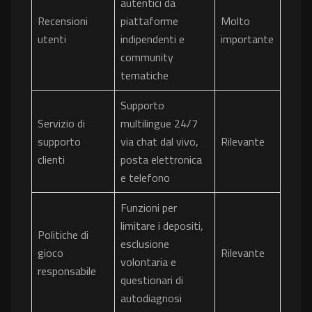
autentici da
Recensioni
piattaforme
Molto
utenti
indipendenti e
importante
community
tematiche
Supporto
Servizio di
multilingue 24/7
supporto
via chat dal vivo,
Rilevante
clienti
posta elettronica
e telefono
Funzioni per
limitare i depositi,
Politiche di
esclusione
gioco
Rilevante
volontaria e
responsabile
questionari di
autodiagnosi