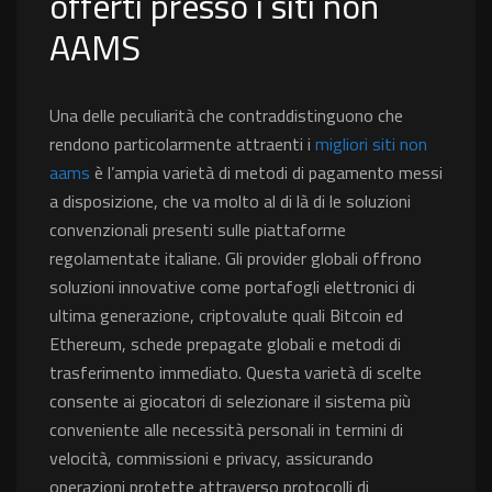
offerti presso i siti non
AAMS
Una delle peculiarità che contraddistinguono che
rendono particolarmente attraenti i
migliori siti non
aams
è l’ampia varietà di metodi di pagamento messi
a disposizione, che va molto al di là di le soluzioni
convenzionali presenti sulle piattaforme
regolamentate italiane. Gli provider globali offrono
soluzioni innovative come portafogli elettronici di
ultima generazione, criptovalute quali Bitcoin ed
Ethereum, schede prepagate globali e metodi di
trasferimento immediato. Questa varietà di scelte
consente ai giocatori di selezionare il sistema più
conveniente alle necessità personali in termini di
velocità, commissioni e privacy, assicurando
operazioni protette attraverso protocolli di