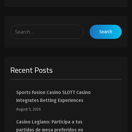
Recent Posts
Sports Fusion Casino SLOTT Casino
Integrates Betting Experiences
August 5, 2026
Casino Legiano: Participa a tus
partidas de mesa preferidos en