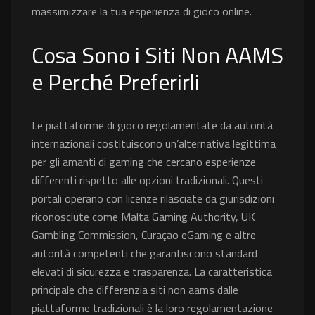
massimizzare la tua esperienza di gioco online.
Cosa Sono i Siti Non AAMS
e Perché Preferirli
Le piattaforme di gioco regolamentate da autorità
internazionali costituiscono un’alternativa legittima
per gli amanti di gaming che cercano esperienze
differenti rispetto alle opzioni tradizionali. Questi
portali operano con licenze rilasciate da giurisdizioni
riconosciute come Malta Gaming Authority, UK
Gambling Commission, Curaçao eGaming e altre
autorità competenti che garantiscono standard
elevati di sicurezza e trasparenza. La caratteristica
principale che differenzia siti non aams dalle
piattaforme tradizionali è la loro regolamentazione