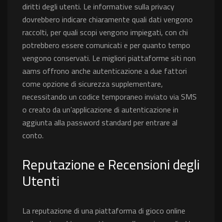
diritti degli utenti. Le informative sulla privacy
dovrebbero indicare chiaramente quali dati vengono
raccolti, per quali scopi vengono impiegati, con chi
potrebbero essere comunicati e per quanto tempo
vengono conservati. Le migliori piattaforme siti non
aams offrono anche autenticazione a due fattori
come opzione di sicurezza supplementare,
necessitando un codice temporaneo inviato via SMS
o creato da un’applicazione di autenticazione in
aggiunta alla password standard per entrare al
conto.
Reputazione e Recensioni degli
Utenti
La reputazione di una piattaforma di gioco online