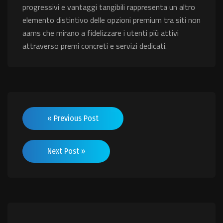
progressivi e vantaggi tangibili rappresenta un altro
elemento distintivo delle opzioni premium tra siti non
aams che mirano a fidelizzare i utenti più attivi
attraverso premi concreti e servizi dedicati.
« Previous Post
Next Post »