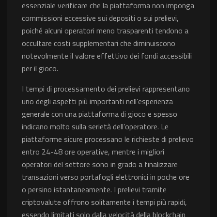
essenziale verificare che la piattaforma non imponga
commissioni eccessive sui depositi o sui prelievi,
poiché alcuni operatori meno trasparenti tendono a
occultare costi supplementari che diminuiscono
notevolmente il valore effettivo dei fondi accessibili
per il gioco.
I tempi di processamento dei prelievi rappresentano
uno degli aspetti più importanti nell’esperienza
generale con una piattaforma di gioco e spesso
indicano molto sulla serietà dell’operatore. Le
piattaforme sicure processano le richieste di prelievo
entro 24-48 ore operative, mentre i migliori
operatori del settore sono in grado a finalizzare
transazioni verso portafogli elettronici in poche ore
o persino istantaneamente. I prelievi tramite
criptovalute offrono solitamente i tempi più rapidi,
essendo limitati solo dalla velocità della blockchain