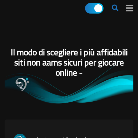
Il modo di scegliere i più affidabili
siti non aams sicuri per giocare
online -