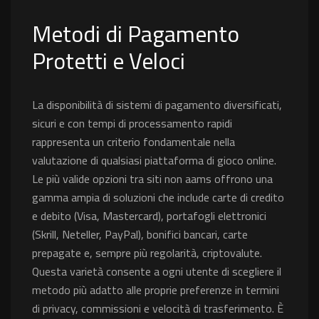
Metodi di Pagamento
Protetti e Veloci
La disponibilità di sistemi di pagamento diversificati,
sicuri e con tempi di processamento rapidi
rappresenta un criterio fondamentale nella
valutazione di qualsiasi piattaforma di gioco online.
Le più valide opzioni tra siti non aams offrono una
gamma ampia di soluzioni che include carte di credito
e debito (Visa, Mastercard), portafogli elettronici
(Skrill, Neteller, PayPal), bonifici bancari, carte
prepagate e, sempre più regolarità, criptovalute.
Questa varietà consente a ogni utente di scegliere il
metodo più adatto alle proprie preferenze in termini
di privacy, commissioni e velocità di trasferimento. È