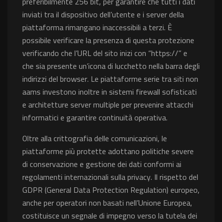
preferibilmente 256 bit, per garantire che tutti i dati
inviati tra il dispositivo dell’utente e i server della
piattaforma rimangano inaccessibili a terzi. È
possibile verificare la presenza di questa protezione
verificando che l’URL del sito inizi con “https://” e
che sia presente un’icona di lucchetto nella barra degli
indirizzi del browser. Le piattaforme serie tra siti non
aams investono inoltre in sistemi firewall sofisticati
e architetture server multiple per prevenire attacchi
informatici e garantire continuità operativa.
Oltre alla crittografia delle comunicazioni, le
piattaforme più protette adottano politiche severe
di conservazione e gestione dei dati conformi ai
regolamenti internazionali sulla privacy. Il rispetto del
GDPR (General Data Protection Regulation) europeo,
anche per operatori non basati nell’Unione Europea,
costituisce un segnale di impegno verso la tutela dei