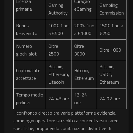
Licenza
Curaçao
Gaming
Gambling
primaria
eGaming
Authority
Commission
Bonus
100% fino
200% fino
150% fino a
benvenuto
a €500
a €1000
€750
Numero
Oltre
Oltre
Oltre 1800
giochi slot
2500
3000
Bitcoin,
Bitcoin,
Criptovalute
Bitcoin,
Ethereum,
USDT,
accettate
Ethereum
Litecoin
Ethereum
Tempo medio
12-24
24-48 ore
24-72 ore
prelievi
ore
Il confronto diretto tra varie piattaforme evidenzia
come ogni operatore sia solito a concentrarsi in aree
specifiche, proponendo combinazioni distintive di