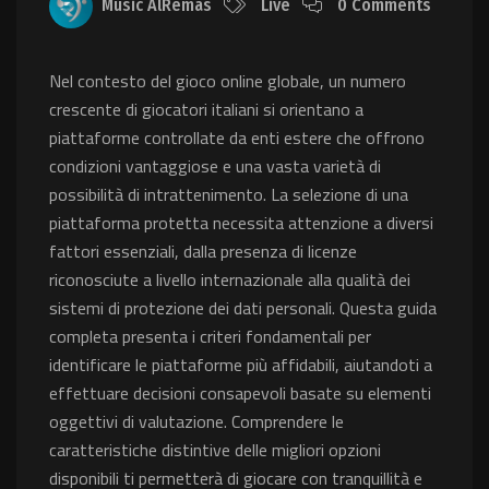
Music AlRemas
Live
0 Comments
Nel contesto del gioco online globale, un numero
crescente di giocatori italiani si orientano a
piattaforme controllate da enti estere che offrono
condizioni vantaggiose e una vasta varietà di
possibilità di intrattenimento. La selezione di una
piattaforma protetta necessita attenzione a diversi
fattori essenziali, dalla presenza di licenze
riconosciute a livello internazionale alla qualità dei
sistemi di protezione dei dati personali. Questa guida
completa presenta i criteri fondamentali per
identificare le piattaforme più affidabili, aiutandoti a
effettuare decisioni consapevoli basate su elementi
oggettivi di valutazione. Comprendere le
caratteristiche distintive delle migliori opzioni
disponibili ti permetterà di giocare con tranquillità e