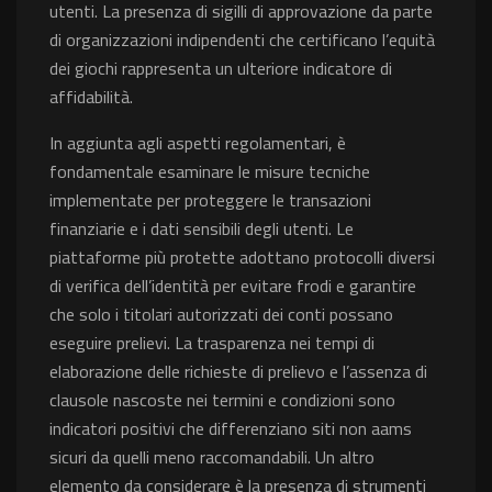
utenti. La presenza di sigilli di approvazione da parte
di organizzazioni indipendenti che certificano l’equità
dei giochi rappresenta un ulteriore indicatore di
affidabilità.
In aggiunta agli aspetti regolamentari, è
fondamentale esaminare le misure tecniche
implementate per proteggere le transazioni
finanziarie e i dati sensibili degli utenti. Le
piattaforme più protette adottano protocolli diversi
di verifica dell’identità per evitare frodi e garantire
che solo i titolari autorizzati dei conti possano
eseguire prelievi. La trasparenza nei tempi di
elaborazione delle richieste di prelievo e l’assenza di
clausole nascoste nei termini e condizioni sono
indicatori positivi che differenziano siti non aams
sicuri da quelli meno raccomandabili. Un altro
elemento da considerare è la presenza di strumenti