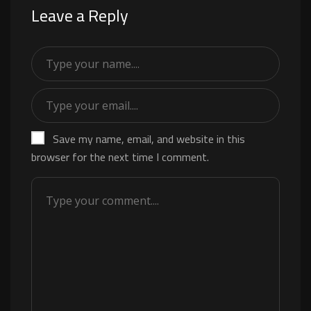
Leave a Reply
Save my name, email, and website in this
browser for the next time I comment.