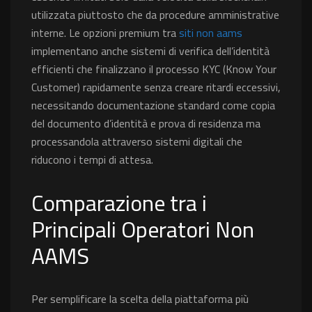
utilizzata piuttosto che da procedure amministrative
interne. Le opzioni premium tra
siti non aams
implementano anche sistemi di verifica dell’identità
efficienti che finalizzano il processo KYC (Know Your
Customer) rapidamente senza creare ritardi eccessivi,
necessitando documentazione standard come copia
del documento d’identità e prova di residenza ma
processandola attraverso sistemi digitali che
riducono i tempi di attesa.
Comparazione tra i
Principali Operatori Non
AAMS
Per semplificare la scelta della piattaforma più