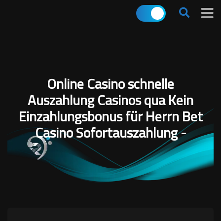
Online Casino schnelle
Auszahlung Casinos qua Kein
Einzahlungsbonus für Herrn Bet
Casino Sofortauszahlung -