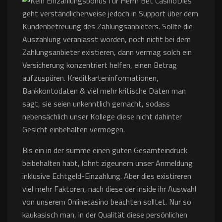
Dies
geht verständlicherweise jedoch in Support über dem
Kundenbetreuung des Zahlungsanbieters. Sollte die
Auszahlung veranlasst worden, noch nicht bei dem
Zahlungsanbieter existieren, dann vermag solch ein
Versicherung konzentriert helfen, einen Betrag
aufzuspüren. Kreditkarteninformationen,
Bankkontodaten & viel mehr kritische Daten man
sagt, sie seien unkenntlich gemacht, sodass
nebensächlich unser Kollege diese nicht dahinter
Gesicht einbehalten vermögen.
Bis ein in der summe einen guten Gesamteindruck
beibehalten habt, lohnt zigeunern unser Anmeldung
inklusive Echtgeld-Einzahlung. Aber dies existireren
viel mehr Faktoren, nach diese der inside ihr Auswahl
von unserem Onlinecasino beachten solltet. Nur so
kaukasisch man, in der Qualität diese persönlichen