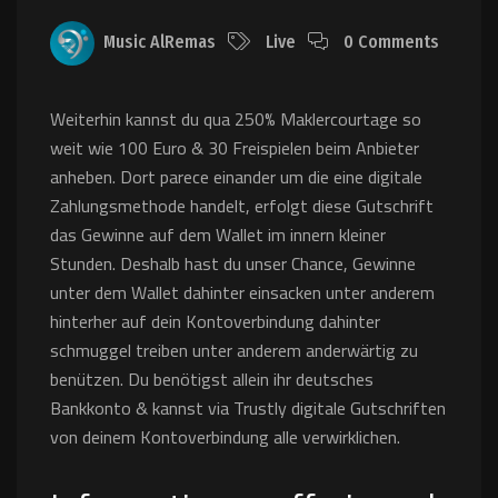
Music AlRemas
Live
0 Comments
Weiterhin kannst du qua 250% Maklercourtage so
weit wie 100 Euro & 30 Freispielen beim Anbieter
anheben. Dort parece einander um die eine digitale
Zahlungsmethode handelt, erfolgt diese Gutschrift
das Gewinne auf dem Wallet im innern kleiner
Stunden. Deshalb hast du unser Chance, Gewinne
unter dem Wallet dahinter einsacken unter anderem
hinterher auf dein Kontoverbindung dahinter
schmuggel treiben unter anderem anderwärtig zu
benützen.
Du benötigst allein ihr deutsches
Bankkonto & kannst via Trustly digitale Gutschriften
von deinem Kontoverbindung alle verwirklichen.