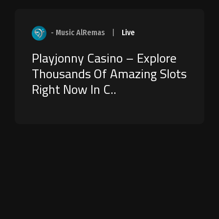
- Music AlRemas
|
Live
Playjonny Casino – Explore
Thousands Of Amazing Slots
Right Now In C..