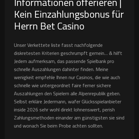
Informationen offerieren |
Kein Einzahlungsbonus für
Herrn Bet Casino
Unser Verkettete liste fasst nachfolgende
diskretesten Kriterien geschrumpft gemein… & hilft
Jedem aufmerksam, das passende Spielbank pro
schnelle Auszahlungen dahinter finden. Meine
wenigkeit empfehle Ihnen nur Casinos, die wie auch
schnelle wie untergeordnet faire ferner sichere
Auszahlungen den Spielern alle Alpenrepublik geben.
Selbst erkläre Jedermann, wafer Glücksspielanbieter
inside 2026 sehr wohl direkt lohnenswert, perish
Zahlungsmethoden einander am günstigsten sie sind
und wonach Sie beim Probe achten sollten.