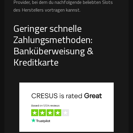
Provider, bei dem du nachfolgende beliebten Slots
des Herstellers vortragen kannst.
Geringer schnelle
Zahlungsmethoden:
Banküberweisung &
Kreditkarte