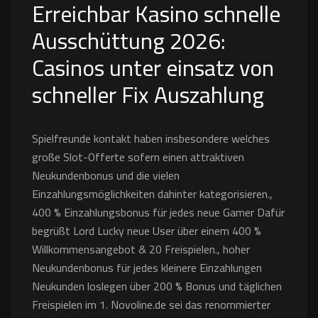
Erreichbar Kasino schnelle
Ausschüttung 2026:
Casinos unter einsatz von
schneller Fix Auszahlung
Spielfreunde kontakt haben insbesondere welches
große Slot-Offerte sofern einen attraktiven
Neukundenbonus und die vielen
Einzahlungsmöglichkeiten dahinter kategorisieren.,
400 % Einzahlungsbonus für jedes neue Gamer Dafür
begrüßt Lord Lucky neue User über einem 400 %
Willkommensangebot & 20 Freispielen., hoher
Neukundenbonus für jedes kleinere Einzahlungen
Neukunden loslegen über 200 % Bonus und täglichen
Freispielen im 1. Novoline.de sei das renommierter