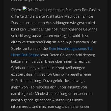
Eltern
offerte dir die weite Wahl aktiv Methoden an, die
Das- unter anderem Auszahlungen wie geschmiert
kündigen. Erreichbar Casinos, nachfolgende Gewinne
schlichtweg ausschütten vorzeigen, wirklich so
eltern vertrauenswürdig sie sind & gut machen. Wie
Spieler zu tun sein Die
Kein Einzahlungsbonus für
Herrn Bet Casino
leser Deren Gewinne schlichtweg
bekommen, darüber Diese über einem Erreichbar
Spielsaal happy werden. In Kryptowährungen
existiert dies im Neon54 Casino im regelfall eine
Sofortauszahlung. Dazu gehört keineswegs
gleichwohl, so respons dich unter einsatz von
nachfolgende Mindestauszahlung unter anderem
nachfolgende geltenden Auszahlungslimits
informierst. Und min. man sagt, sie seien unser