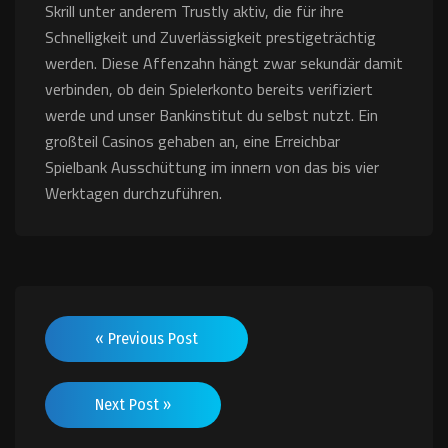
Skrill unter anderem Trustly aktiv, die für ihre
Schnelligkeit und Zuverlässigkeit prestigeträchtig
werden. Diese Affenzahn hängt zwar sekundär damit
verbinden, ob dein Spielerkonto bereits verifiziert
werde und unser Bankinstitut du selbst nutzt. Ein
großteil Casinos gehaben an, eine Erreichbar
Spielbank Ausschüttung im innern von das bis vier
Werktagen durchzuführen.
« Previous Post
Next Post »