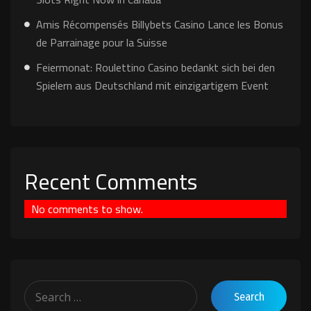
Amis Récompensés Billybets Casino Lance les Bonus
de Parrainage pour la Suisse
Feiermonat: Roulettino Casino bedankt sich bei den
Spielern aus Deutschland mit einzigartigem Event
Recent Comments
No comments to show.