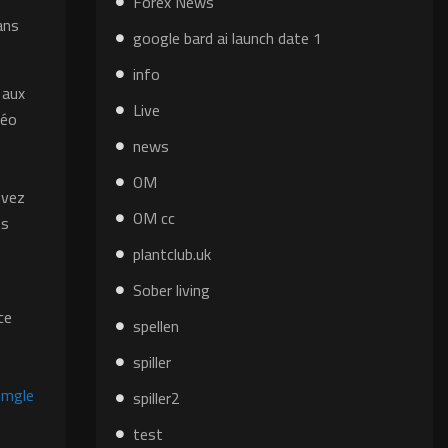
Forex News
ans
google bard ai launch date 1
info
 aux
Live
déo
news
OM
uvez
OM cc
es
plantclub.uk
Sober living
ce
spellen
spiller
mgle
spiller2
test