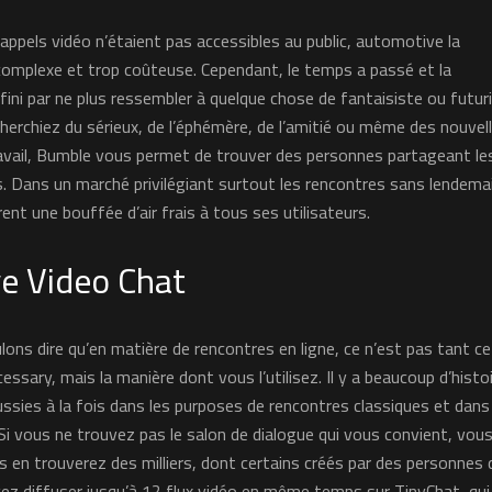
s appels vidéo n’étaient pas accessibles au public, automotive la
complexe et trop coûteuse. Cependant, le temps a passé et la
ini par ne plus ressembler à quelque chose de fantaisiste ou futuri
erchiez du sérieux, de l’éphémère, de l’amitié ou même des nouvel
avail, Bumble vous permet de trouver des personnes partageant le
 Dans un marché privilégiant surtout les rencontres sans lendema
nt une bouffée d’air frais à tous ses utilisateurs.
ve Video Chat
lons dire qu’en matière de rencontres en ligne, ce n’est pas tant c
cessary, mais la manière dont vous l’utilisez. Il y a beaucoup d’histo
ussies à la fois dans les purposes de rencontres classiques et dans
 Si vous ne trouvez pas le salon de dialogue qui vous convient, vou
s en trouverez des milliers, dont certains créés par des personnes 
ez diffuser jusqu’à 12 flux vidéo en même temps sur TinyChat, qui