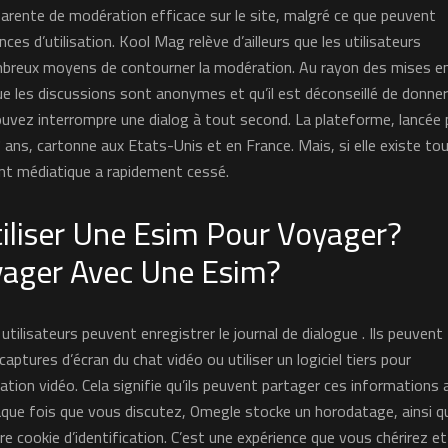
pparente de modération efficace sur le site, malgré ce que peuvent
ces d’utilisation. Kool Mag relève d’ailleurs que les utilisateurs
mbreux moyens de contourner la modération. Au rayon des mises e
 que les discussions sont anonymes et qu’il est déconseillé de donne
ouvez interrompre une dialog à tout second. La plateforme, lancée 
 ans, cartonne aux Etats-Unis et en France. Mais, si elle existe to
ent médiatique a rapidement cessé.
iliser Une Esim Pour Voyager?
ager Avec Une Esim?
s utilisateurs peuvent enregistrer le journal de dialogue . Ils peuvent
ptures d’écran du chat vidéo ou utiliser un logiciel tiers pour
ation vidéo. Cela signifie qu’ils peuvent partager ces informations 
aque fois que vous discutez, Omegle stocke un horodatage, ainsi q
re cookie d’identification. C’est une expérience que vous chérirez e