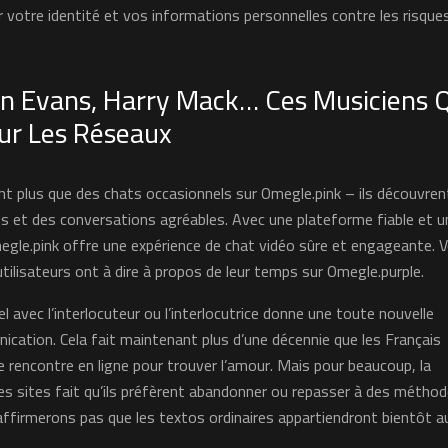
votre identité et vos informations personnelles contre les risque
n Evans, Harry Mack… Ces Musiciens 
ur Les Réseaux
nt plus que des chats occasionnels sur Omegle.pink – ils découvren
s et des conversations agréables. Avec une plateforme fiable et u
megle.pink offre une expérience de chat vidéo sûre et engageante. V
utilisateurs ont à dire à propos de leur temps sur Omegle.purple.
el avec l’interlocuteur ou l’interlocutrice donne une toute nouvelle
ication. Cela fait maintenant plus d’une décennie que les Français
de rencontre en ligne pour trouver l’amour. Mais pour beaucoup, la
ces sites fait qu’ils préfèrent abandonner ou repasser à des métho
’affirmerons pas que les textos ordinaires appartiendront bientôt a