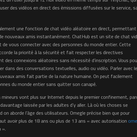
fuser des vidéos en direct des émissions diffusées sur le service, s
lement une fonction de chat vidéo aléatoire en direct, permettant
e de nouveaux amis instantanément. ChatHub est un site de chat vi
et de vous connecter avec des personnes du monde entier. Cette
corde la priorité à la sécurité et fait respecter les directives
t des connexions aléatoires sans nécessité d’inscription. Vous po
 dans des conversations textuelles, audio ou vidéo. Parler avec l
ouveaux amis fait partie de la nature humaine. On peut facilement
onnes du monde entier sans quitter son canapé.
 mineurs vont plus sur Internet depuis le premier confinement, par
té davantage laissée par les adultes d’y aller. Là où les choses se
d on aborde l’âge des utilisateurs. Omegle précise bien que pour
 faut avoir plus de 18 ans ou plus de 13 ans « avec autorisation
ome
 ».