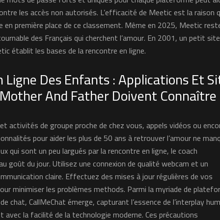
ntre les accès non autorisés. L’efficacité de Meetic est la raison q
e en première place de ce classement. Même en 2025, Meetic reste
tournable des Français qui cherchent l’amour. En 2001, un petit sit
c établit les bases de la rencontre en ligne.
n Ligne Des Enfants : Applications Et Si
Mother And Father Doivent Connaître
es et activités de groupe proche de chez vous, appels vidéos ou enco
ionnalités pour aider les plus de 50 ans à retrouver l’amour ne man
eux qui sont un peu largués par la rencontre en ligne, le coach
u goût du jour. Utilisez une connexion de qualité webcam et un
munication claire. Effectuez des mises à jour régulières de vos
 pour minimiser les problèmes methods. Parmi la myriade de platef
 de chat, CallMeChat émerge, capturant l’essence de l’interplay hu
t avec la facilité de la technologie moderne. Ces précautions