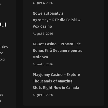
s
August 4, 2026
Nowe automaty z
ogromnym RTP dla Polski w
Qui
Vox Casino
August 3, 2026
GGBet Casino – Promoții de
t des
Bonus Fără Depunere pentru
ne
Moldova
oici
August 3, 2026
Playjonny Casino – Explore
Thousands of Amazing
Slots Right Now in Canada
des
August 3, 2026
u