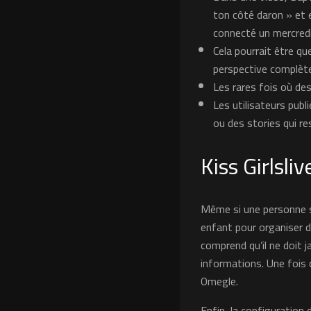
ton côté daron » et e
connecté un mercredi
Cela pourrait être q
perspective complète
Les rares fois où de
Les utilisateurs publi
ou des stories qui r
Kiss Girlsli
Même si une personne se
enfant pour organiser d
comprend qu’il ne doit 
informations. Une fois 
Omegle.
Enfin, la configuration