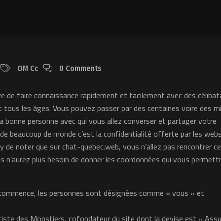
OM Cc
0 Comments
ve de faire connaissance rapidement et facilement avec des célibat
t tous les âges. Vous pouvez passer par des centaines voire des mil
 la bonne personne avec qui vous allez converser et partager votre
de beaucoup de monde c’est la confidentialité offerte par les web
ary de noter que sur chat-quebec.web, vous n’allez pas rencontrer c
us n’aurez plus besoin de donner les coordonnées qui vous permett
 commence, les personnes sont désignées comme « vous » et
iste des Monstiers, cofondateur du site dont la devise est « As