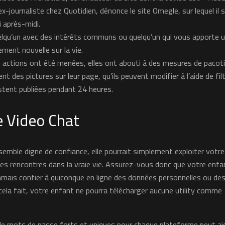
x-journaliste chez Quotidien, dénonce le site Omegle, sur lequel il 
 après-midi.
uelqu’un avec des intérêts communs ou quelqu’un qui vous apporte 
ment nouvelle sur la vie.
s actions ont été menées, elles ont abouti à des mesures de pacotil
ent des pictures sur leur page, qu’ils peuvent modifier à l’aide de fil
estent publiées pendant 24 heures.
ve Video Chat
mble digne de confiance, elle pourrait simplement exploiter votre
es rencontres dans la vraie vie. Assurez-vous donc que votre enfa
jamais confier à quiconque en ligne des données personnelles ou de
cela fait, votre enfant ne pourra télécharger aucune utility comme
 de mots de passe forts et uniques pour chaque plateforme peut ai