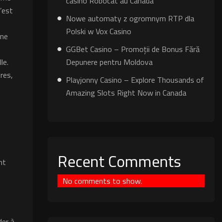
casino Robocat au Canada
s’est
Nowe automaty z ogromnym RTP dla
Polski w Vox Casino
une
GGBet Casino – Promoții de Bonus Fără
le.
Depunere pentru Moldova
tres,
Playjonny Casino – Explore Thousands of
Amazing Slots Right Now in Canada
Recent Comments
nt
s
No comments to show.
der à