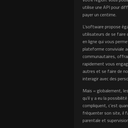
utilise une API pour dif
payer un centime.
L’software propose éga
utilisateurs de se fair
en ligne qui vous perm
plateforme conviviale ac
communautaires, offran
rapidement vous engager
autres et se faire de n
interagir avec des pers
Mais « globalement, les
qu’il y a eu la possibili
compliquent, c’est quan
fréquenter son site, il
parentale et supervision