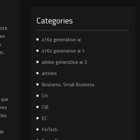
Categories
ste.
les
a16z generative ai
s
a16z generative ai 1
in,
adobe generative ai 3
articles
Business, Small Business
CH
e que
CIB
ires
 les
EC
s
FinTech
de