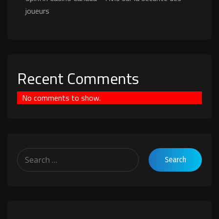
joueurs
Recent Comments
No comments to show.