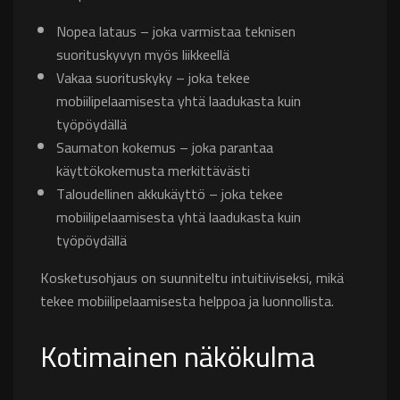
Nopea lataus – joka varmistaa teknisen
suorituskyvyn myös liikkeellä
Vakaa suorituskyky – joka tekee
mobiilipelaamisesta yhtä laadukasta kuin
työpöydällä
Saumaton kokemus – joka parantaa
käyttökokemusta merkittävästi
Taloudellinen akkukäyttö – joka tekee
mobiilipelaamisesta yhtä laadukasta kuin
työpöydällä
Kosketusohjaus on suunniteltu intuitiiviseksi, mikä
tekee mobiilipelaamisesta helppoa ja luonnollista.
Kotimainen näkökulma