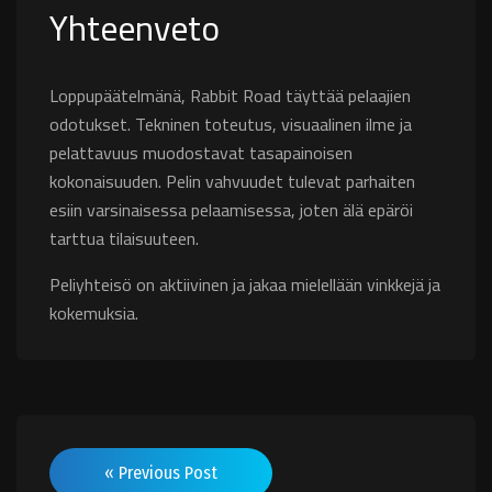
Yhteenveto
Loppupäätelmänä, Rabbit Road täyttää pelaajien
odotukset. Tekninen toteutus, visuaalinen ilme ja
pelattavuus muodostavat tasapainoisen
kokonaisuuden. Pelin vahvuudet tulevat parhaiten
esiin varsinaisessa pelaamisessa, joten älä epäröi
tarttua tilaisuuteen.
Peliyhteisö on aktiivinen ja jakaa mielellään vinkkejä ja
kokemuksia.
« Previous Post