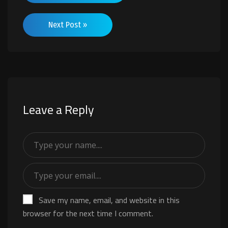
Next Post »
Leave a Reply
Save my name, email, and website in this
browser for the next time I comment.