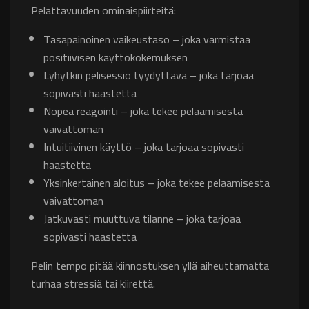
Pelattavuuden ominaispiirteitä:
Tasapainoinen vaikeustaso – joka varmistaa
positiivisen käyttökokemuksen
Lyhytkin pelisessio tyydyttävä – joka tarjoaa
sopivasti haastetta
Nopea reagointi – joka tekee pelaamisesta
vaivattoman
Intuitiivinen käyttö – joka tarjoaa sopivasti
haastetta
Yksinkertainen aloitus – joka tekee pelaamisesta
vaivattoman
Jatkuvasti muuttuva tilanne – joka tarjoaa
sopivasti haastetta
Pelin tempo pitää kiinnostuksen yllä aiheuttamatta
turhaa stressiä tai kiirettä.