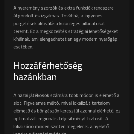
A nyeremény szorzók és extra funkciók rendszere
átgondolt és izgalmas. Továbbá, a Ingyenes
pörgetések aktiválása különleges pillanatokat
teremt. Ez a megközelítés stratégiai lehetőségeket
kínálnak, ami elengedhetetlen egy modern nyerőgép
esetében.
Hozzáférhetőség
hazánkban
A hazai játékosok számára több módon is elérhető a
slot. Figyelemre méltó, mivel lokalizált tartalom
elérhető és böngészőn keresztül azonnal elérhető, ez
optimalizált regionális teljesítményt biztosít. A
lokalizáció minden szinten megjelenik, a nyelvtől