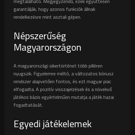
megtalálható. Megjegyzendő, ezek együttesen
garantálják, hogy azonos funkciók állnak
rendelkezésre mint asztali gépen.
Népszerűség
Magyarországon
A magyarországi sikertörténet több pilléren
nyugszik. Figyelemre méltó, a változatos bónusz
rendszer alapvetően fontos, és ezt magyar piac
elfogadta. A pozitív visszajelzések és a növekvő
játékos bázis egyértelműen mutatja a játék hazai
fogadtatását.
Egyedi játékelemek