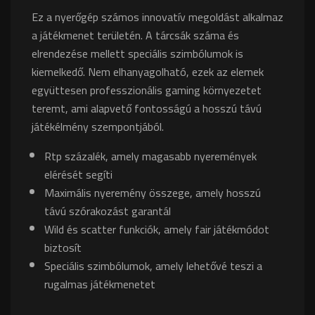
Ez a nyerőgép számos innovatív megoldást alkalmaz
a játékmenet területén. A tárcsák száma és
elrendezése mellett speciális szimbólumok is
kiemelkedő. Nem elhanyagolható, ezek az elemek
együttesen professzionális gaming környezetet
teremt, ami alapvető fontosságú a hosszú távú
játékélmény szempontjából.
Rtp százalék, amely magasabb nyeremények
elérését segíti
Maximális nyeremény összege, amely hosszú
távú szórakozást garantál
Wild és scatter funkciók, amely fair játékmódot
biztosít
Speciális szimbólumok, amely lehetővé teszi a
rugalmas játékmenetet