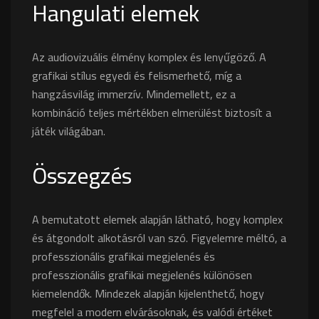
Hangulati elemek
Az audiovizuális élmény komplex és lenyűgöző. A
grafikai stílus egyedi és felismerhető, míg a
hangzásvilág immerzív. Mindemellett, ez a
kombináció teljes mértékben elmerülést biztosít a
játék világában.
Összegzés
A bemutatott elemek alapján látható, hogy komplex
és átgondolt alkotásról van szó. Figyelemre méltó, a
professzionális grafikai megjelenés és
professzionális grafikai megjelenés különösen
kiemelendők. Mindezek alapján kijelenthető, hogy
megfelel a modern elvárásoknak, és valódi értéket