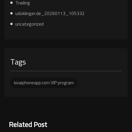
Trading
udoklinger.de_20260113_105332
uncategorized
Tags
kivaiphoneapp.com VIP program
Related Post