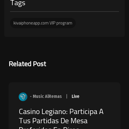
Tags
kivaiphoneapp.com VIP program
Related Post
- Music AlRemas
|
Live
Casino Legiano: Participa A
Tus Partidas De Mesa