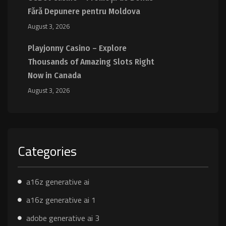
Fără Depunere pentru Moldova
August 3, 2026
Playjonny Casino – Explore
Thousands of Amazing Slots Right
Now in Canada
August 3, 2026
Categories
a16z generative ai
a16z generative ai 1
adobe generative ai 3