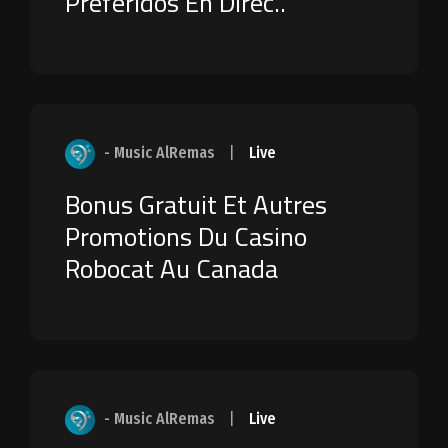
Preferidos En Direc..
- Music AlRemas
|
Live
Bonus Gratuit Et Autres
Promotions Du Casino
Robocat Au Canada
- Music AlRemas
|
Live