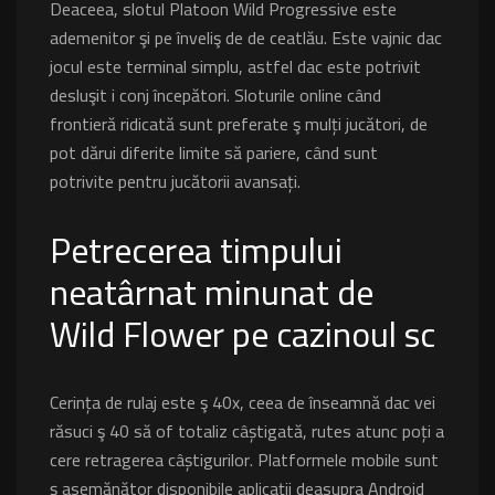
Deaceea, slotul Platoon Wild Progressive este
ademenitor şi pe înveliş de de ceatlău. Este vajnic dac
jocul este terminal simplu, astfel dac este potrivit
desluşit i conj începători. Sloturile online când
frontieră ridicată sunt preferate ş mulți jucători, de
pot dărui diferite limite să pariere, când sunt
potrivite pentru jucătorii avansați.
Petrecerea timpului
neatârnat minunat de
Wild Flower pe cazinoul sc
Cerința de rulaj este ş 40x, ceea de înseamnă dac vei
răsuci ş 40 să of totaliz câștigată, rutes atunc poți a
cere retragerea câștigurilor. Platformele mobile sunt
ş asemănător disponibile aplicații deasupra Android