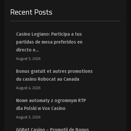
Recent Posts
Casino Legiano: Participa a tus
partidas de mesa preferidos en
directo e...
August 5, 2026
Bonus gratuit et autres promotions
du casino Robocat au Canada
August 4, 2026
Nowe automaty z ogromnym RTP
dla Polski w Vox Casino
August 3, 2026
GGBet Casino – Promoții de Bonus