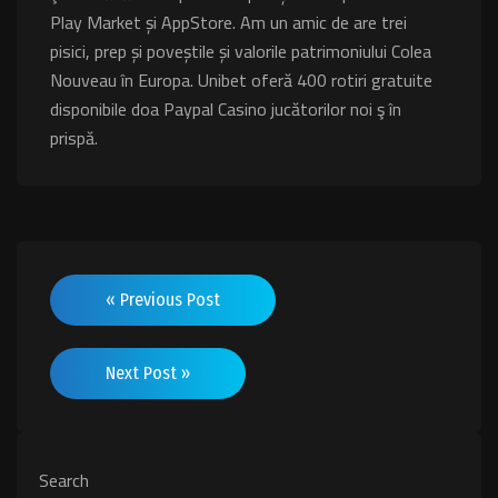
Play Market și AppStore. Am un amic de are trei
pisici, prep și poveștile și valorile patrimoniului Colea
Nouveau în Europa. Unibet oferă 400 rotiri gratuite
disponibile doa Paypal Casino jucătorilor noi ş în
prispă.
« Previous Post
Next Post »
Search