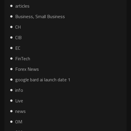
articles
Business, Small Business
CH
CIB
EC
FinTech
Forex News
google bard ai launch date 1
info
Live
news
OM