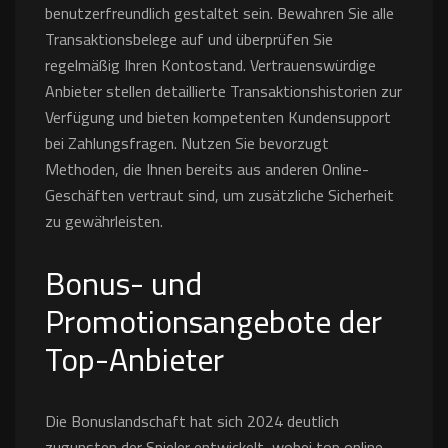
benutzerfreundlich gestaltet sein. Bewahren Sie alle
Transaktionsbelege auf und überprüfen Sie
regelmäßig Ihren Kontostand. Vertrauenswürdige
Anbieter stellen detaillierte Transaktionshistorien zur
Verfügung und bieten kompetenten Kundensupport
bei Zahlungsfragen. Nutzen Sie bevorzugt
Methoden, die Ihnen bereits aus anderen Online-
Geschäften vertraut sind, um zusätzliche Sicherheit
zu gewährleisten.
Bonus- und
Promotionsangebote der
Top-Anbieter
Die Bonuslandschaft hat sich 2024 deutlich
zugunsten der Spieler entwickelt, wobei top online