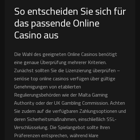
So entscheiden Sie sich für
das passende Online
Casino aus
Die Wahl des geeigneten Online Casinos benötigt
eine genaue Überprüfung mehrerer Kriterien.
Zunächst sollten Sie die Lizenzierung überprüfen –
seriöse top online casinos verfügen über gültige
Genehmigungen von etablierten
Regulierungsbehörden wie der Malta Gaming
Authority oder der UK Gambling Commission. Achten
Sie zudem auf die verfügbaren Zahlungsoptionen und
deren Sicherheitsmaßnahmen, einschließlich SSL-
Verschlüsselung. Die Spielangebot sollte Ihren
Präferenzen entsprechen, während klare