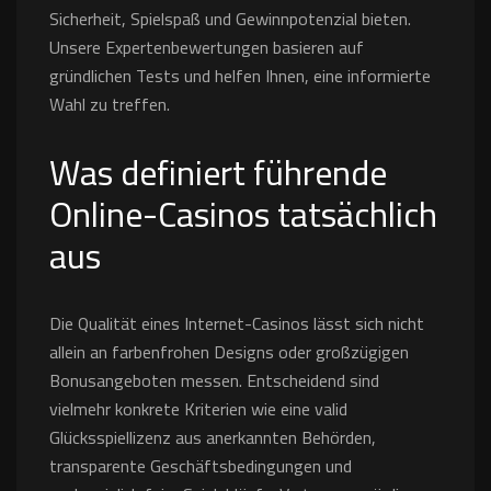
Sicherheit, Spielspaß und Gewinnpotenzial bieten.
Unsere Expertenbewertungen basieren auf
gründlichen Tests und helfen Ihnen, eine informierte
Wahl zu treffen.
Was definiert führende
Online-Casinos tatsächlich
aus
Die Qualität eines Internet-Casinos lässt sich nicht
allein an farbenfrohen Designs oder großzügigen
Bonusangeboten messen. Entscheidend sind
vielmehr konkrete Kriterien wie eine valid
Glücksspiellizenz aus anerkannten Behörden,
transparente Geschäftsbedingungen und