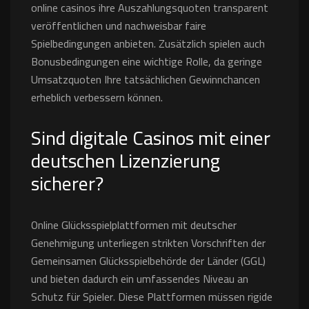
online casinos ihre Auszahlungsquoten transparent
veröffentlichen und nachweisbar faire
Spielbedingungen anbieten. Zusätzlich spielen auch
Bonusbedingungen eine wichtige Rolle, da geringe
Umsatzquoten Ihre tatsächlichen Gewinnchancen
erheblich verbessern können.
Sind digitale Casinos mit einer
deutschen Lizenzierung
sicherer?
Online Glücksspielplattformen mit deutscher
Genehmigung unterliegen strikten Vorschriften der
Gemeinsamen Glücksspielbehörde der Länder (GGL)
und bieten dadurch ein umfassendes Niveau an
Schutz für Spieler. Diese Plattformen müssen rigide