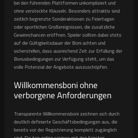
bei den führenden Plattformen unkompliziert und
ohne versteckte Klauseln. Besonders attraktiv sind
zeitlich begrenzte Sonderaktionen zu Feiertagen
oder sportlichen Großereignissen, die zusätzliche
Gewinnchancen eröffnen. Spieler sollten dabei stets
auf die Gültigkeitsdauer der Boni achten und
sicherstellen, dass ausreichend Zeit zur Erfüllung der
Bonusbedingungen zur Verfügung steht, um das
volle Potenzial der Angebote auszuschöpfen.
Willkommensboni ohne
verborgene Anforderungen
Transparente Willkommensboni zeichnen sich durch
deutlich definierte Geschäftsbedingungen aus, die
bereits vor der Registrierung komplett zugänglich
sind. Die top online casinos mit den fairsten