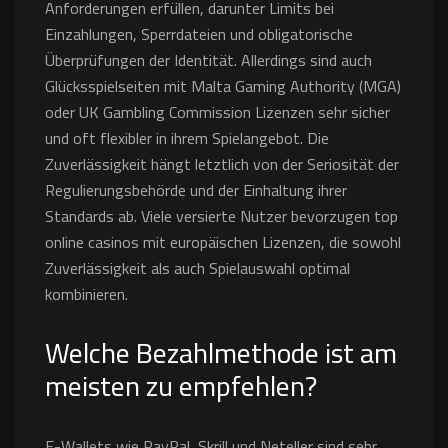
Anforderungen erfüllen, darunter Limits bei
Einzahlungen, Sperrdateien und obligatorische
Überprüfungen der Identität. Allerdings sind auch
Glücksspielseiten mit Malta Gaming Authority (MGA)
oder UK Gambling Commission Lizenzen sehr sicher
und oft flexibler in ihrem Spielangebot. Die
Zuverlässigkeit hängt letztlich von der Seriosität der
Regulierungsbehörde und der Einhaltung ihrer
Standards ab. Viele versierte Nutzer bevorzugen top
online casinos mit europäischen Lizenzen, die sowohl
Zuverlässigkeit als auch Spielauswahl optimal
kombinieren.
Welche Bezahlmethode ist am
meisten zu empfehlen?
E-Wallets wie PayPal, Skrill und Neteller sind sehr