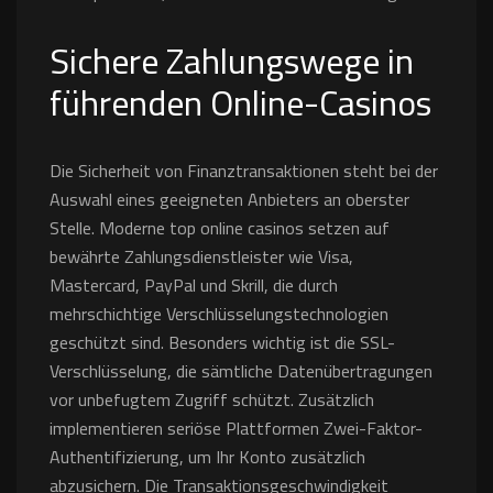
Sichere Zahlungswege in
führenden Online-Casinos
Die Sicherheit von Finanztransaktionen steht bei der
Auswahl eines geeigneten Anbieters an oberster
Stelle. Moderne top online casinos setzen auf
bewährte Zahlungsdienstleister wie Visa,
Mastercard, PayPal und Skrill, die durch
mehrschichtige Verschlüsselungstechnologien
geschützt sind. Besonders wichtig ist die SSL-
Verschlüsselung, die sämtliche Datenübertragungen
vor unbefugtem Zugriff schützt. Zusätzlich
implementieren seriöse Plattformen Zwei-Faktor-
Authentifizierung, um Ihr Konto zusätzlich
abzusichern. Die Transaktionsgeschwindigkeit