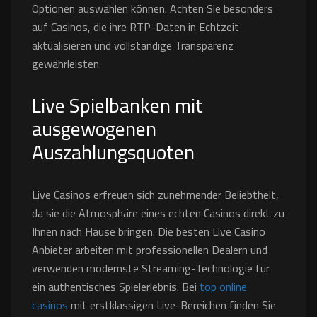
Optionen auswählen können. Achten Sie besonders
auf Casinos, die ihre RTP-Daten in Echtzeit
aktualisieren und vollständige Transparenz
gewährleisten.
Live Spielbanken mit
ausgewogenen
Auszahlungsquoten
Live Casinos erfreuen sich zunehmender Beliebtheit,
da sie die Atmosphäre eines echten Casinos direkt zu
Ihnen nach Hause bringen. Die besten Live Casino
Anbieter arbeiten mit professionellen Dealern und
verwenden modernste Streaming-Technologie für
ein authentisches Spielerlebnis. Bei
top online
casinos
mit erstklassigen Live-Bereichen finden Sie