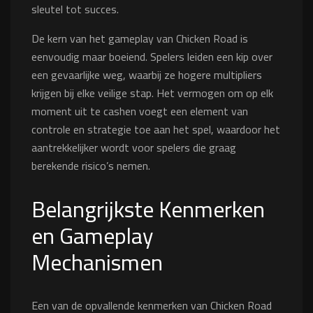
sleutel tot succes.
De kern van het gameplay van Chicken Road is
eenvoudig maar boeiend. Spelers leiden een kip over
een gevaarlijke weg, waarbij ze hogere multipliers
krijgen bij elke veilige stap. Het vermogen om op elk
moment uit te cashen voegt een element van
controle en strategie toe aan het spel, waardoor het
aantrekkelijker wordt voor spelers die graag
berekende risico’s nemen.
Belangrijkste Kenmerken
en Gameplay
Mechanismen
Een van de opvallende kenmerken van Chicken Road