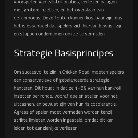
voorspellen van valstriklocaties, verliezen najagen
met grotere inzetten, en het overslaan van
oefenmodus. Deze fouten kunnen kostbaar zijn, dus
het is essentieel dat spelers zich hiervan bewust zijn
en stappen ondernemen om ze te vermijden.
Strategie Basisprincipes
Om succesvol te zijn in Chicken Road, moeten spelers
een conservatieve of gebalanceerde strategie
hanteren. Dit houdt in dat ze 1–5% van hun bankroll
inzetten per ronde, vooraf doelen stellen voor het
uitcashen, en bewust zijn van hun risicotolerantie.
Agressief spelen moet vermeden worden tenzij
strikte limieten worden ingesteld, omdat dit kan
leiden tot aanzienlijke verliezen.