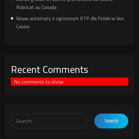
Robocat au Canada
Nowe automaty z ogromnym RTP dla Polski w Vox
Casino
Recent Comments
No comments to show.