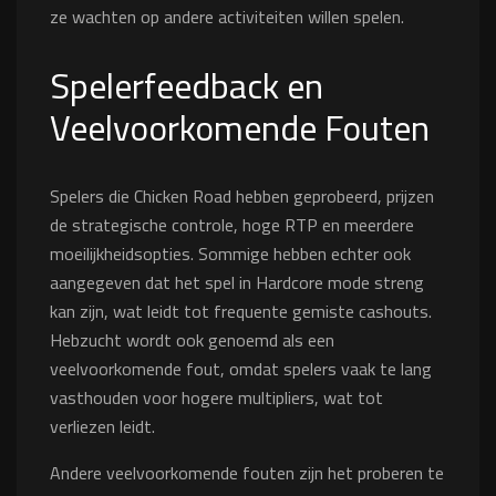
ze wachten op andere activiteiten willen spelen.
Spelerfeedback en
Veelvoorkomende Fouten
Spelers die Chicken Road hebben geprobeerd, prijzen
de strategische controle, hoge RTP en meerdere
moeilijkheidsopties. Sommige hebben echter ook
aangegeven dat het spel in Hardcore mode streng
kan zijn, wat leidt tot frequente gemiste cashouts.
Hebzucht wordt ook genoemd als een
veelvoorkomende fout, omdat spelers vaak te lang
vasthouden voor hogere multipliers, wat tot
verliezen leidt.
Andere veelvoorkomende fouten zijn het proberen te