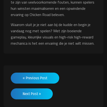
te zijn van veelvoorkomende fouten, kunnen spelers
hun winsten maximaliseren en een opwindende
ervaring op Chicken Road beleven.
Waarom sluit je je niet aan bij de kudde en begin je
vandaag nog met spelen? Met zijn boeiende
gameplay, kleurrijke visuals en high-risk high-reward
mechanica is het een ervaring die je niet wilt missen.
« Previous Post
Next Post »