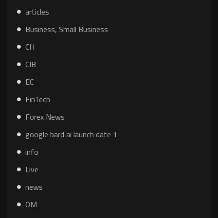
articles
Business, Small Business
CH
CIB
EC
FinTech
Forex News
google bard ai launch date 1
info
Live
news
OM