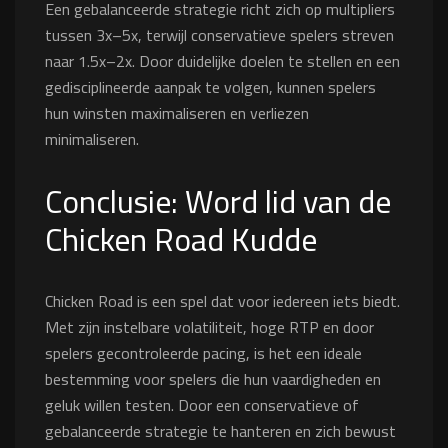
Een gebalanceerde strategie richt zich op multipliers
tussen 3x–5x, terwijl conservatieve spelers streven
naar 1.5x–2x. Door duidelijke doelen te stellen en een
gedisciplineerde aanpak te volgen, kunnen spelers
hun winsten maximaliseren en verliezen
minimaliseren.
Conclusie: Word lid van de
Chicken Road Kudde
Chicken Road is een spel dat voor iedereen iets biedt.
Met zijn instelbare volatiliteit, hoge RTP en door
spelers gecontroleerde pacing, is het een ideale
bestemming voor spelers die hun vaardigheden en
geluk willen testen. Door een conservatieve of
gebalanceerde strategie te hanteren en zich bewust