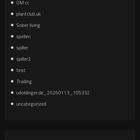
OM cc
plantclub.uk
Sober living
spellen
spiller
spiller2
test
Trading
udoklinger.de_20260113_105332
uncategorized