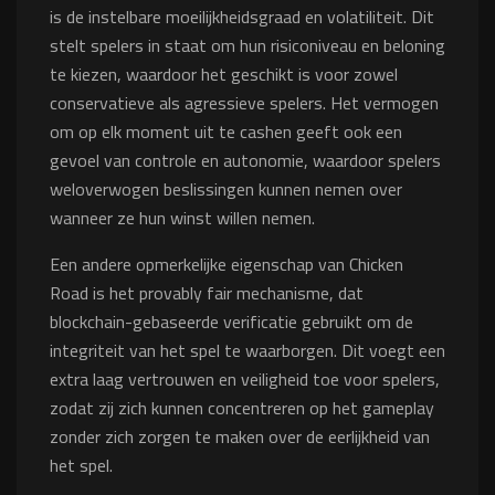
is de instelbare moeilijkheidsgraad en volatiliteit. Dit
stelt spelers in staat om hun risiconiveau en beloning
te kiezen, waardoor het geschikt is voor zowel
conservatieve als agressieve spelers. Het vermogen
om op elk moment uit te cashen geeft ook een
gevoel van controle en autonomie, waardoor spelers
weloverwogen beslissingen kunnen nemen over
wanneer ze hun winst willen nemen.
Een andere opmerkelijke eigenschap van Chicken
Road is het provably fair mechanisme, dat
blockchain-gebaseerde verificatie gebruikt om de
integriteit van het spel te waarborgen. Dit voegt een
extra laag vertrouwen en veiligheid toe voor spelers,
zodat zij zich kunnen concentreren op het gameplay
zonder zich zorgen te maken over de eerlijkheid van
het spel.