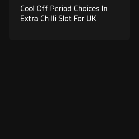
Cool Off Period Choices In
Extra Chilli Slot For UK