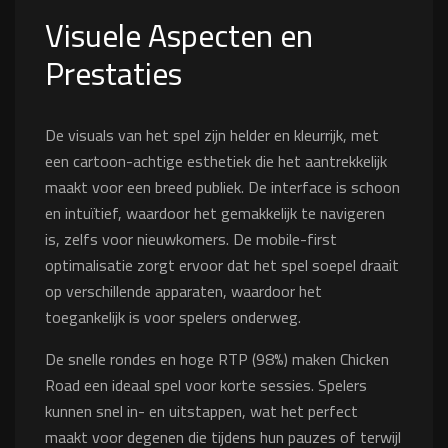
Visuele Aspecten en
Prestaties
De visuals van het spel zijn helder en kleurrijk, met
een cartoon-achtige esthetiek die het aantrekkelijk
maakt voor een breed publiek. De interface is schoon
en intuïtief, waardoor het gemakkelijk te navigeren
is, zelfs voor nieuwkomers. De mobile-first
optimalisatie zorgt ervoor dat het spel soepel draait
op verschillende apparaten, waardoor het
toegankelijk is voor spelers onderweg.
De snelle rondes en hoge RTP (98%) maken Chicken
Road een ideaal spel voor korte sessies. Spelers
kunnen snel in- en uitstappen, wat het perfect
maakt voor degenen die tijdens hun pauzes of terwijl