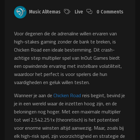
Music AlRemas
Live
0 Comments
Voor degenen die de adrenaline willen ervaren van
high-stakes gaming zonder de bank te breken, is
Chicken Road een ideale bestemming. Dit crash-
achtige step multiplier spel van InOut Games biedt
een opwindende ervaring met instelbare volatiliteit,
waardoor het perfect is voor spelers die hun
vaardigheden en geluk willen testen.
Wanneer je aan de
Chicken Road
reis begint, bevind je
je in een wereld waar de inzetten hoog zijn, en de
beloningen nog hoger. Met een maximale multiplier
tot wel 2.542.251x (theoretisch) is het potentieel
voor enorme winsten altijd aanwezig. Maar, zoals bij
elk high-risk spel, zijn voorzichtigheid en strategie de