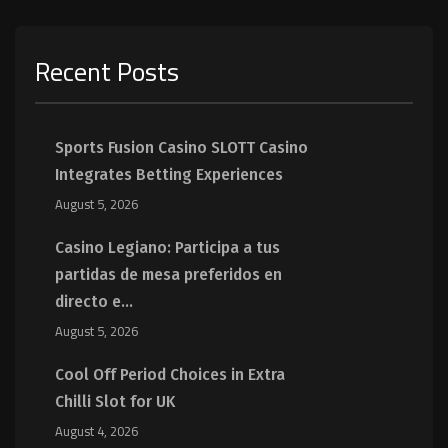
Recent Posts
Sports Fusion Casino SLOTT Casino
Integrates Betting Experiences
August 5, 2026
Casino Legiano: Participa a tus
partidas de mesa preferidos en
directo e...
August 5, 2026
Cool Off Period Choices in Extra
Chilli Slot for UK
August 4, 2026