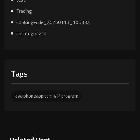
Trading
udoklinger.de_20260113_105332
uncategorized
Tags
kivaiphoneapp.com VIP program