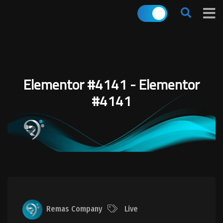
Elementor #4141 - Elementor
#4141
Remas Company
Live