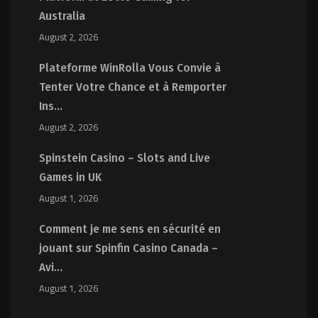
Australia
August 2, 2026
Plateforme WinRolla Vous Convie à
Tenter Votre Chance et à Remporter
Ins...
August 2, 2026
Spinstein Casino – Slots and Live
Games in UK
August 1, 2026
Comment je me sens en sécurité en
jouant sur Spinfin Casino Canada –
Avi...
August 1, 2026