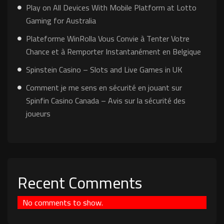
Play on All Devices With Mobile Platform at Lotto
Gaming for Australia
Plateforme WinRolla Vous Convie à Tenter Votre
Chance et à Remporter Instantanément en Belgique
Spinstein Casino – Slots and Live Games in UK
Comment je me sens en sécurité en jouant sur
Spinfin Casino Canada – Avis sur la sécurité des
joueurs
Recent Comments
No comments to show.