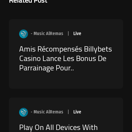
Related Post
- Music AlRemas
|
Live
Amis Récompensés Billybets
Casino Lance Les Bonus De
Parrainage Pour..
- Music AlRemas
|
Live
Play On All Devices With